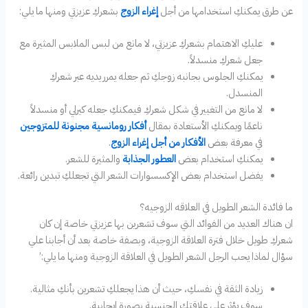
عن طرق يمكنكِ استخدامها من أجل
إغراء الزوج
بشعركِ عزيزتي ومنها ما يلي:
عليكِ الاهتمام بشعركِ عزيزتي، لا مانع من لبس الملابس المثيرة مع
جعل شعركِ منسدلاً.
يمكنكِ الجلوس بجانبه زوجكِ ثم جعله يمرر يديه عبر شعركِ
المنسدل.
لا مانع من التغيير في شكل شعركِ فيمكنكِ جعله كيرلي أو منسدلاً
ناعمًا ويمكنكِ الأستعادة بمقال
أفكار رومانسية مجنونة للمتزوجين
في معرفة بعض
الأفكار من أجل إغراء الزوج
.
يمكنكِ استخدام بعض
العطور الجذابة
والمثيرة للشعر.
يفضل استخدام بعض الإكسسوارات الشعر التي تجعلكِ تبدين رائعة.
ما فائدة الشعر الطويل في العلاقه الزوجيه؟
ان هناك العديد من الفوائد التي سوف تشعرين بها عزيزتي خاصة إن كان
شعركِ طويل خلال فترة العلاقة الزوجية، وبصفة خاصة بعد أن أجابنا علي
سؤال لماذا يحب الرجل الشعر الطويل في العلاقة الزوجية ومنها ما يلي:’
زيادة الثقة في نفسكِ، حيث أن هذا يجعلكِ تشعرين بأنكِ مثالية.
سوف يؤثر علي علاقتكِ الجنسية بصورة إيجابية.