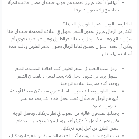
أنها امرأة أنيقة عزيزتي تجذب من حولها حيث أن معدل جاذبية المرأة
تزداد مع زيادة طول شعرها.
لماذا يحب الرجل الشعر الطويل في العلاقة؟
الكثير من الرجال عزيزتي يحبون الشعر الطويل في العلاقة الحميمة حيث أن هنا
سؤال شائع وهو لماذا الرجل يحب الشعر الطويل وهل هو تصرف فردي أم
يمكن أن نعمم السؤال ليصبح لماذا الرجال يحبون الشعر الطويل وذلك لعدة
أسباب منها ما يلي:
الرجل يحب اللعب في الشعر الطويل أثناء العلاقة الحميمة. الشعر
الطويل يزيد من شهوة الرجل لأنه يحب لمس واللعب في الشعر
زوجته أثناء ممارسة العلاقة الزوجية.
الشعر الطويل يجعلكِ تبدين ساخنة عزيزتي سواء كان مجعدًا أو ناعمًا
فهو يثير الرجل خاصةً إن قمت بعمل هذه التسريحة مع لبس
الملابس المثيرة.
يجعلكِ تصبحين خالية من العيوب في نظر شريككِ، ويجعل الوجه
يظهر بصورة أجمل وأروع في أعين زوجكِ، ولا مانع من استخدام
بعض الطرق من أجل إغراء شريككِ.
يحب الزوج جذب زوجته أثناء العلاقة الجنسية من شعرها، ويمكنكِ