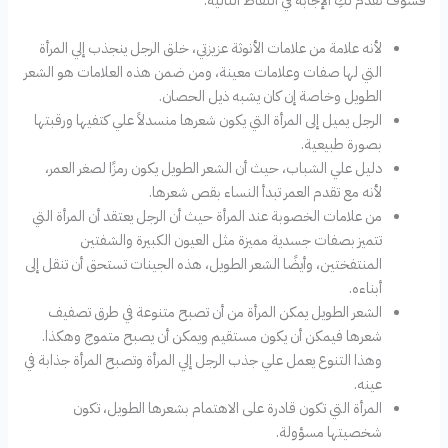
فسوف نقدم لكِ الإجابة في النقاط التالية:
لأنه علامة من علامات الأنوثة عزيزتي، خلق الرجل ينجذب إلي المرأة
التي لها صفات وعلامات معينة، ومن ضمن هذه العلامات هو الشعر
الطويل وخاصة إن كان يشبه ذيل الحصان.
الرجل يميل إلى المرأة التي يكون شعرها منسدلاً علي كتفيها ورقبتها
بصورة طبيعية.
دليل علي الشباب، حيث أن الشعر الطويل يكون رمزًا لصغر العمر،
لأنه مع تقدم العمر تبدأ النساء بقص شعرها.
من علامات الخصوبة عند المرأة حيث أن الرجل يعتقد أن المرأة التي
تتميز بصفات جسدية مميزة مثل العيون الكبيرة والشفتين
المنتفختين، وأيضًا الشعر الطويل، هذه الجينات تستحق أن تنقل إلى
أبناءه.
الشعر الطويل يمكن المرأة من أن تصبح متنوعة في طرق تصفيف
شعرها فيمكن أن يكون مستقيم ويمكن أن يصبح متموج وهكذا.
وهذا التنوع يعمل علي جذب الرجل إلي المرأة وتصبح المرأة جذابة في
عينه.
المرأة التي تكون قادرة على الاهتمام بشعرها الطويل، تكون
شخصيتها مسؤولة.