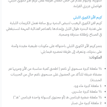
الكورية، واليوم نقدم من خلال المقال طريقة عمل كريم الأرز الكوري الليلي،
فواصلي عزيزتي القراءة.
كريم الأرز الكوري الليلي
كريم الارز الكوري الرهيب لتبيض البشرة بربع ساعة تعمل الكريمات الليلية
على تغذية البشرة طوال الليل وإمدادها بالعناصر الغذائية المهمة لتستيقظي
في الصباح بإطلالة مشرقة وصحية.
يتميز كريم الأرز الكوري الليلي باحتوائه على مكونات طبيعية مفيدة وآمنة
على بشرتك، ونتعرف إلى طريقة تحضيره فيما يلي:
المكونات:
½ ملعقة كبيرة مسحوق أرز ناعم ( اطحني كمية مناسبة من الأرز ومرريها عبر
مصفاة ضيقة للتأكد من الحصول على مسحوق ناعم خالِ من الحبيبات
الخشنة).
1 ملعقة كبيرة ماء ورد.
½ ملعقة كبيرة جلسرين.
½ ملعقة صغيرة فيتامين ه‍ـ (أو محتوى كبسولة واحدة فيتامين “هـ”)
2 ملعقة كبيرة جل صبار.