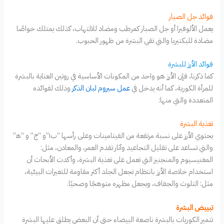
فوائد جل الصبار
يعمل الألوفيرا أو جل الصبار كمرطب ومضاد للالتهاب، كذلك يمتلك خواصًا
مضادة للبكتيريا والتي تقي البشرة من ظهور الحبوب.
فوائد الأرز للبشرة
كما ذكرنا، فإن الأرز هو واحد من المكونات الأساسية في روتين العناية بالبشرة
للمرأة الكورية، كما أنه يدخل في
عمل سيروم لبان الذكر
وذلك لفوائده
المتعددة والتي منها:
تغذية البشرة
يحتوي الأرز على نسبة مرتفعة من الفيتامينات وعلى رأسها “ب١”و “ج” و “ه‍”
والتي تساعد على تقليل التجاعيد وآثار تقدم العمر، والمعادن، مثل:
المغنيسيوم والمنجنيز التي تعمل على تغذية البشرة، وأكدت الأبحاث أن
استخدام خلاصة الأرز بانتظام تجعل الجلد أكثر مقاومة للتغيرات البيئية،
مثل: التلوث والجفاف، ويجعل مظهره متوهجًا وصحيًا.
تبييض البشرة
تتميز الكوريات بالبشرة ناصعة البيضاء حتى أن البعض يطلق عليها البشرة