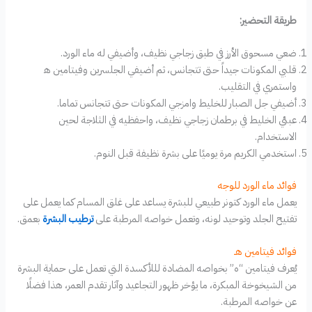
طريقة التحضير:
ضعي مسحوق الأرز في طبق زجاجي نظيف، وأضيفي له ماء الورد.
قلبي المكونات جيداً حتى تتجانس، ثم أضيفي الجلسرين وفيتامين ه‍
واستمري في التقليب.
أضيفي جل الصبار للخليط وامزجي المكونات حتى تتجانس تماما.
عبئي الخليط في برطمان زجاجي نظيف، واحفظيه في الثلاجة لحين
الاستخدام.
استخدمي الكريم مرة يوميًا على بشرة نظيفة قبل النوم.
فوائد ماء الورد للوجه
يعمل ماء الورد كتونر طبيعي للبشرة يساعد على غلق المسام كما يعمل على
تفتيح الجلد وتوحيد لونه، وتعمل خواصه المرطبة على
ترطيب البشرة
بعمق.
فوائد فيتامين هـ
يُعرف فيتامين “ه” بخواصه المضادة لللأكسدة التي تعمل على حماية البشرة
من الشيخوخة المبكرة، ما يؤخر ظهور التجاعيد وآثار تقدم العمر، هذا فضلًا
عن خواصه المرطبة.