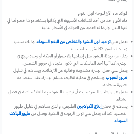
فوائد ماء الأرز للوجه قبل النوم
ماء الأرز واحد من أحد الثقافات الآسيوية التي يكانوا يستخدموها خصوصًا في
فترة الليل. ولهذا له العديد من الفوائد في الأسطر التالية:
يعمل علي
توحيد لون البشرة والتخلص من البقع السوداء
، وذلك بسبب
وجود فيتامين B3 مثل النياسيناميد.
يقلل من تهدئة البشرة مثل إصابتها بالاحمرار أو الحكة أو وجود تهيج في
البشرة. كما أنها أحد الماسكات التي تكون مفيدة في حروق الشمس.
يعمل علي جعل البشرة مشدودة وخالية من الترهلات. ويساهم في تقليل
ظهور الحبوب
ويساهم في عملية تنظيف مسام البشرة. عند استخدامه
بصورة منتظمة.
يعمل علي ترطيب البشرة حيث أن ترطيب البشرة مهم للغاية خاصة في فصل
الشتاء.
يساهم في تحفيز
إنتاج الكولاجين
الطبيعي، والذي يساهم في تقليل ظهور
التجاعيد. كما أنه يعمل علي توازن الزيوت في البشرة. ويقلل من
ظهور الهالات
السوداء.