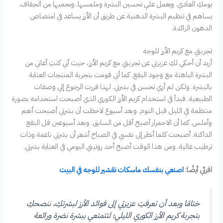
يومكِ العادي. ويعمل علي تحسين البشرة وملمسها. ويحميها من الجفاف.
يساهم في تنظيم البشرة الدهنية عن طريق أن الأرز يساعد في امتصاص
الدهون الزائدة.
تجربتي مع كريم الأرز للوجه
أريد أن أحكي لكِ عزيزتي عن تجربتي مع كريم الأرز، حيث أني كنتِ أعاني من
البشرة الباهتة مع وجود البقع. كما أني قومت بتجربة المنتجات العناية
بالبشرة. ولكن لم أري تحسن في بشرتي. لهذا قررت الرجوع إلي وصفات
الطبيعية. فبدأ في استخدام كريم الأرز الكوري الذي أصبحت استخدامه بصورة
منتظمة في الليل قبل النوم. وبعد أسبوع لاحظت أن بشرتي أصبحت أنعم
وأملس. كما أن الاحمرار أصبح أقل من السابق. وبعد أسبوعبن قل البقع
الداكنة. أصبحت كلما أنظر إلي نفسي في الصباح أشعر أن بشرتي ناعمة وذات
ترطيب عالية. ومن هذا الوقت أصبح أحد روتيني اليومي في العناية بشرتي.
اقرئي أيضًا:
اصنعي بنفسك ماسكات تقشير للوجه في البيت
ختامًا وبعد أن تعرفتِ عزيزتي إلى فوائد الأرز لبشرتكِ، ننصحكِ
بتجربة كريم الأرز الكوري الليلي؛ لتتمتعي ببشرة نضرة ورائعة