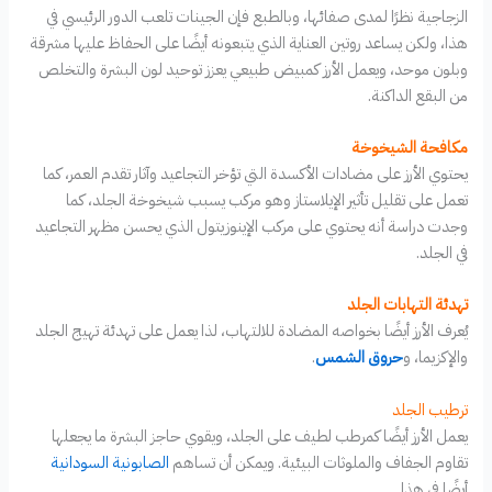
الزجاجية نظرًا لمدى صفائها، وبالطبع فإن الجينات تلعب الدور الرئيسي في
هذا، ولكن يساعد روتين العناية الذي يتبعونه أيضًا على الحفاظ عليها مشرقة
وبلون موحد، ويعمل الأرز كمبيض طبيعي يعزز توحيد لون البشرة والتخلص
من البقع الداكنة.
مكافحة الشيخوخة
يحتوي الأرز على مضادات الأكسدة التي تؤخر التجاعيد وآثار تقدم العمر، كما
تعمل على تقليل تأثير الإيلاستاز وهو مركب يسبب شيخوخة الجلد، كما
وجدت دراسة أنه يحتوي على مركب الإينوزيتول الذي يحسن مظهر التجاعيد
في الجلد.
تهدئة التهابات الجلد
يُعرف الأرز أيضًا بخواصه المضادة للالتهاب، لذا يعمل على تهدئة تهيج الجلد
والإكزيما، و
حروق الشمس
.
ترطيب الجلد
يعمل الأرز أيضًا كمرطب لطيف على الجلد، ويقوي حاجز البشرة ما يجعلها
تقاوم الجفاف والملوثات البيئية. ويمكن أن تساهم
الصابونية السودانية
أيضًا في هذا.