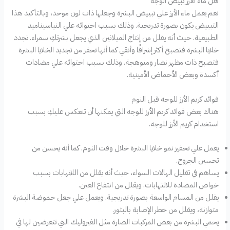
هل ماء الأرز يبيض الوجه
نعم يعمل ماء الأرز علي تبييض البشرة وجعلها ذات لون موحد، وبالتأكيد هذا
التبييض يكون بصورة تدريجية. وذلك بسبب احتوائه علي النياسيناميد
الطبيعية. حيث أنه يقلل من إنتاج الميلانين الذي يجعل بشرتكِ سمراء. تجدد
خلايا البشرة فتصبح أكثر إشراقًا وأنقي كما أنها تحفز من تجديد الخلايا البشرة
فتصبح ذات مظهر نضار ومتوهجة. وذلك بسبب احتوائه علي مضادات
أكسدة وبعض الأحماض الأمينية.
فوائد كريم الأرز للوجه قبل النوم
هناك بعض فوائد كريم الأرز للوجه التي يمكنها أن تنعكس عليكِ بسبب
استخدام كريم الأرز للوجه.
يعمل علي تحفيز نمو خلايا البشرة خلال وقت النوم. كما أنه يحسن من
تحسين الجروح.
يساهم في تقليل الهالات السواء، حيث أنه يقلل من اللاتهابات بسبب
خواص المضادة للالتهابات. ويقلل من انتفاع العين.
يقلل من المسام الواسعة بصورة تدريجية. ويعمل علي جعل حموضة البشرة
متوازنة، ويقلل من خطر الإصابة بالبثور.
يحمي البشرة من بعض المركبات الضارة مثل الفيروليك التي تتعرضين لها في