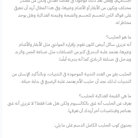
أجسامهم، ويظل بعد ذلك موجودًا في نظامنا الغذائي ولكن من مصدر
مختلف ويكون من الأبقار أو الأغنام وغيرها، وفي هذا المقال أريد أن تتعرفي
على فوائد اللبن للجسم للجسم والصحة وقيمته الغذائية وهل يوجد
مخاطر له.
ما هو الحليب؟
أنه عزيزتي سائل أبيض اللون تقوم بإفرازه المواشي مثل الأبقار والأغنام
وغيرها، يعتمد عليه البشر في كثير من الصناعات مثل صناعة الجبن والزبد
ويدخل في صناعة الزبادي كما أنه يشربه أيضًا.
الحليب يفرز من الغدد الثديية الموجودة في الثدييات، وبالتأكيد الإنسان من
الثدييات لذلك نجد أن حليب الأم يعتمد عليه الرضيع في بداية حياته.
ما هي القيمة الغذائية للحليب؟
يعرف عن الحليب أنه غني بالكالسيوم ولكن هل هذا فقط؟ لا عزيزتي أنه غني
بعناصر وفيتامينات آخر أريدك أن تعرفها.
يحتوي كوب الحليب الكامل الدسم على ما يلي: