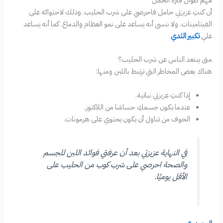
مهم طوال فترة الحمل
أن كنتِ عزيزتي حامل فاحرصي على شرب الحليب. وذلك لاحتوائه على
الفيتامينات. ولا ننسى أنه يساعد على نمو العظام والدماغ. كما أنه يساعد
علي
تكبير الثدي
.
متى يبتعد الناس عن شرب الحليب؟
هناك بعض المخاطر التي ترتبط باللبن ومنها:
إذا كنتِ عزيزتي نباتية.
عندما يكون جسمكِ حساسًا من اللاكتوز.
الخوف من تناول أن يكون يحتوي على هرمونات.
في النهاية عزيزتي بعد أن عرفتي فوائد اللبن للجسم
والصحة احرصي على شرب كوب من الحليب على
الأقل يوميًا.