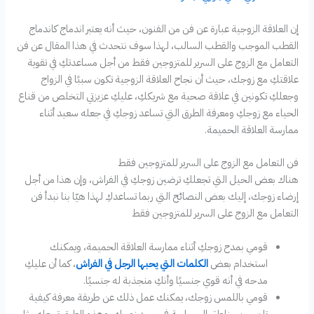
إن العلاقة الزوجية عبارة عن فن من الفنون، حيث أنه يعتبر اندماج كاندماج
القطب الموجب والقطب السالب، لهذا سوف نتحدث في هذا المقال عن فن
التعامل مع الزوج على السرير للمتزوجين فقط من أجل مساعدتكِ في تقوية
علاقتكِ مع زوجك، حيث أن نجاح العلاقة الزوجية تكون سببًا في الزواج
وجعلكِ تكونين في علاقة صحية مع شريككِ، عليكِ عزيزتي التخلص من قناع
الحياء مع زوجكِ ومعرفة الطرق التي تساعد زوجكِ في جعله سعيد أثناء
ممارسة العلاقة الحميمة.
فن التعامل مع الزوج على السرير للمتزوجين فقط
هناك بعض الحيل التي تجعلكِ ترضين زوجكِ في الفراش، وإن هذا من أجل
إرضاء زوجك، إليك بعض النصائح التي ربما تساعدكِ لهذا هيّا بنا نبدأ فن
التعامل مع الزوج على السرير للمتزوجين فقط
قومي بمدح زوجكِ أثناء ممارسة العلاقة الحميمة، ويمكنك
استخدام بعض
الكلمات التي يحبها الرجل في الفراش
، كما أن عليكِ
مدحه في أنه قوي جنسيًا وأنكِ منجذبة له جنسيًا.
قومي باللمس زوجك، يمكنك عمل ذلك عن طريقة معرفة كيفية
تلمسين مناطق الحساسة في جسد زوجكِ. وهذه الطرق تجعله مثار.