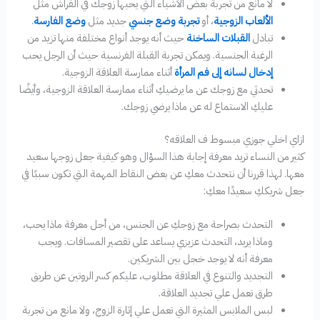
لا مانع من تجربة بعض الأشياء التي يحبها زوجك في الفراش مثل
الألعاب الزوجية
، أو
تجربة وضع جنسي
جديد مثل
وضع الفارسة
.
تبادل
القبلات الساخنة
حيث أنه يوجد أنواع مختلفة منها تزيد من
الرغبة الجنسية. ويمكن تجربة القبلة الفرنسية حيث أن الرجل يحب
إدخال لسانه إلى فم المرأة
أثناء ممارسة العلاقة الزوجية.
تحدثي مع زوجك عن ما يرضيكِ أثناء ممارسة العلاقة الزوجية، وأيضًا
عليكِ الاستماع له عن ماذا يرضي زوجك.
ازاي اخلي جوزي مبسوط ف العلاقه؟
كثير من النساء تريد معرفة إجابة هذا السؤال وهو كيفية جعل زوجها سعيد
معها. لهذا قررنا أن نتحدث معكِ عن بعض النقاط المهمة التي تكون سببًا في
جعل شريككِ سعيدًا معكِ:
التحدث بصراحة مع زوجكِ عن الجنس، من أجل معرفة ماذا يحب،
وماذا يريد، التحدث عزيزي يساعد على تقصير المسافات. ويجب
معرفة أنه لا يوجد خجل بين الشريكين.
التجديد والتنوع في العلاقة مطلوب، عليكم كسر الروتين عن طريق
طرق تعمل علي تجديد العلاقة.
لبس الملابس المثيرة التي تعمل علي إثارة الزوج، ولا مانع من تجربة