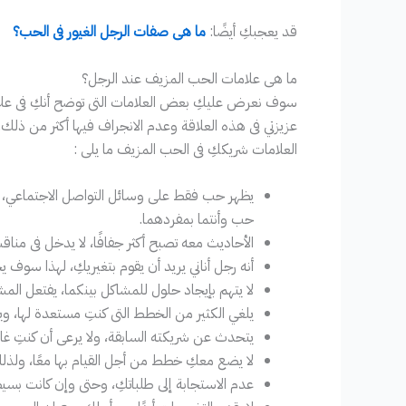
قد يعجبكِ أيضًا:
ما هى صفات الرجل الغيور فى الحب؟
ما هى علامات الحب المزيف عند الرجل؟
سوف نعرض عليكِ بعض العلامات التى توضح أنكِ فى عل
عزيزتي فى هذه العلاقة وعدم الانجراف فيها أكثر من ذلك
العلامات شريككِ فى الحب المزيف ما يلى :
يظهر حب فقط على وسائل التواصل الاجتماعي، أو 
حب وأنتما بمفردهما.
الأحاديث معه تصبح أكثر جفافًا، لا يدخل فى مناق
أنه رجل أناني يريد أن يقوم بتغيريكِ، لهذا سوف ي
لا يتهم بإيجاد حلول للمشاكل بينكما، يفتعل المش
يلغي الكثير من الخطط التى كنتِ مستعدة لها
يتحدث عن شريكته السابقة، ولا يرعى أن كنتِ غا
لا يضع معكِ خطط من أجل القيام بها معًا، ولذلك 
عدم الاستجابة إلى طلباتكِ، وحتى وإن كانت بسي