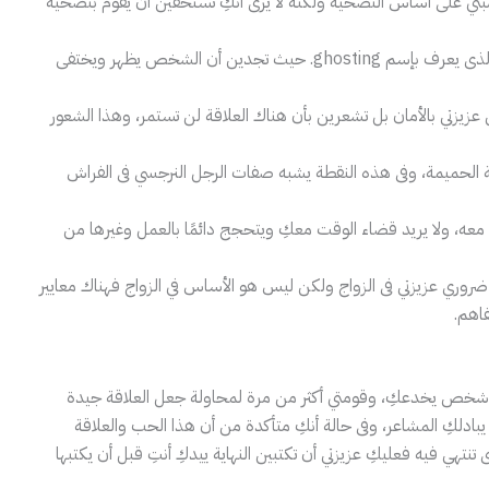
مبني على أساس التضحية ولكنه لا يرى أنكِ تستحقين أن يقوم بتضحية
الذى يعرف بإسم ghosting. حيث تجدين أن الشخص يظهر ويختفى
عزيزتي بالأمان بل تشعرين بأن هناك العلاقة لن تستمر، وهذا الشعور
قة الحميمة، وفى هذه النقطة يشبه صفات الرجل النرجسي فى الفراش
عه، ولا يريد قضاء الوقت معكِ ويتحجج دائمًا بالعمل وغيرها من
ضروري عزيزتي فى الزواج ولكن ليس هو الأساس في الزواج فهناك معايير
فاهم.
 شخص يخدعكِ، وقومتي أكثر من مرة لمحاولة جعل العلاقة جيدة
ادلكِ المشاعر، وفى حالة أنكِ متأكدة من أن هذا الحب والعلاقة
 تنتهي فيه فعليكِ عزيزتي أن تكتبين النهاية ييدكِ أنتِ قبل أن يكتبها