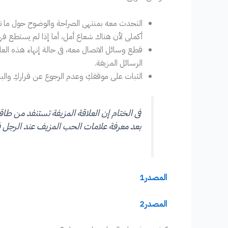
التحدث معه بمنتهى الصراحة والوضوح حول ما تحت
أكملى لأن هناك شعاع أمل، أما إذا لم يستطع فهن
قطع وسائل الاتصال معه، فى حالة إنهاء هذه العل
الرسائل المزيفة.
الثبات على موقفكِ وعدم الرجوع عن قراركِ والب
فى الختام إن العلاقة المزيفة تستنفد من طا
بعد معرفة علامات الحب المزيف عند الرجل 
المصدر1
المصدر2