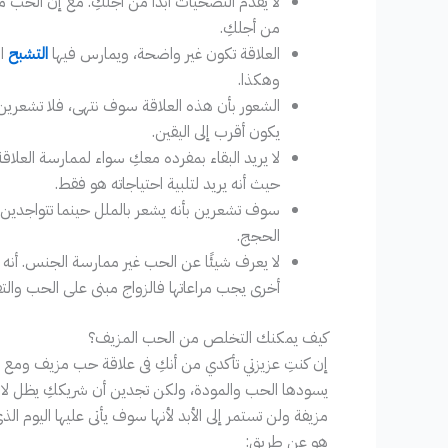
لا يقدم التضحيات أبدًا من أجلكِ. مع إن الحب 
من أجلكِ.
العلاقة تكون غير واضحة، ويمارس فيها
التشبح
وهكذا.
الشعور بأن هذه العلاقة سوف نتهى، فلا تشعرين 
يكون أقرب إلى اليقين.
لا يريد البقاء بمفرده معكِ سواء لممارسة العلا
حيث أنه يريد لتلبية احتياجاته هو فقط.
سوف تشعرين بأنه يشعر بالملل حينما تتواجدين م
الحجج.
لا يعرف شيئًا عن الحب غير ممارسة الجنس. أنه 
أخرى يجب مراعاتها فالزواج مبنى على الحب والت
كيف يمكنك التخلص من الحب المزيف؟
إن كنتِ عزيزتي تأكدي من أنكِ فى علاقة حب مزيف ومع
يسودها الحب والمودة، ولكن تجدين أن شريككِ يظل لا يب
مزيفة ولن تستمر إلى الأبد لأنها سوف يأتى عليها اليوم الذى
هو عن طريق: