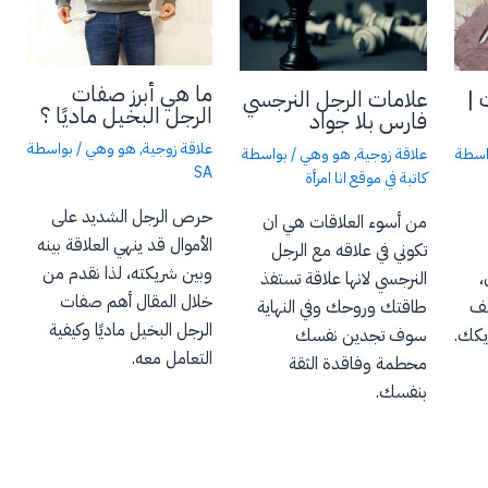
ما هي أبرز صفات
 |
علامات الرجل النرجسي
الرجل البخيل ماديًا ؟
فارس بلا جواد
علاقة زوجية
,
هو وهي
/ بواسطة
اسطة
علاقة زوجية
,
هو وهي
/ بواسطة
SA
كاتبة في موقع انا امرأة
حرص الرجل الشديد على
من أسوء العلاقات هي ان
الأموال قد ينهي العلاقة بينه
تكوني في علاقه مع الرجل
وبين شريكته، لذا نقدم من
،
النرجسي لانها علاقة تستفذ
خلال المقال أهم صفات
يف
طاقتك وروحك وفي النهاية
الرجل البخيل ماديًا وكيفية
يكك.
سوف تجدين نفسك
التعامل معه.
محطمة وفاقدة الثقة
بنفسك.