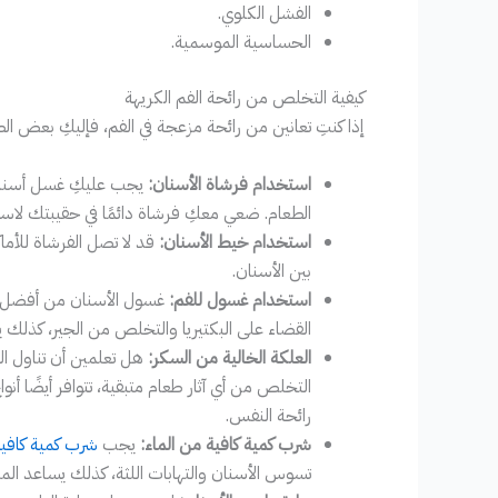
الفشل الكلوي.
الحساسية الموسمية.
كيفية التخلص من رائحة الفم الكريهة
إذا كنتِ تعانين من رائحة مزعجة في الفم، فإليكِ بعض الط
استخدام فرشاة الأسنان:
يجب عليكِ غسل أسنانك
الطعام. ضعي معكِ فرشاة دائمًا في حقيبتك لاست
استخدام خيط الأسنان:
قد لا تصل الفرشاة للأم
بين الأسنان.
استخدام غسول للفم:
غسول الأسنان من أفضل ال
القضاء على البكتيريا والتخلص من الجير، كذلك يس
العلكة الخالية من السكر:
هل تعلمين أن تناول الع
التخلص من أي آثار طعام متبقية، تتوافر أيضًا أن
رائحة النفس.
شرب كمية كافية من الماء:
يجب
شرب كمية كافية
تسوس الأسنان والتهابات اللثة، كذلك يساعد الما