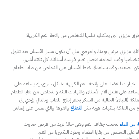
رق عزيزتي التي يمكنكِ اتباعها للتخلص من رائحة الفم الكريهة:
ِ عزيزتي مرتين يوميًا، واحرصي على أن يكون غسل الأسنان بعد تناول
خدامها وقت الحاجة. يُفضل تغيير فرشاة أسنانك كل ثلاثة أشهر.
اكن الصعبة، وقد يساعدكِ خيط الأسنان على التخلص من بقايا الطعام
خيارات للقضاء على رائحة الفم الكريهة بشكل سريع، إذ يساعد على
اعد على تقليل آلام الأسنان والتهابات اللثة والتخلص من بقايا الطعام.
لكة (اللبان) الخالية من السكر يحفز إنتاج اللعاب وبالتالي يؤدي إلى
واع من العلكة بنكهات قوية مثل
النعناع
والقرفة والتي تعمل على إنعاش
 من الماء
لتجنب جفاف الفم وهي حالة تزيد من فرص حدوث
ء على التخلص من بقايا الطعام وطرد البكتيريا من الفم.