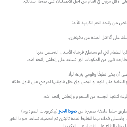
ى الأقل مرتين في العام من أجل الاطمئنان على صحة أسنانكِ.
 من رائحة الفم الكريهة للأبد:
، على ألا تقل المدة عن دقيقتين.
 الطعام التي لم تستطع فرشاة الأسنان التخلص منها.
طازجة فهي من المكونات التي تساعد على إنعاش رائحة الفم.
أن يبقى نظيفًا وقومي بنزعه ليلًا.
ح النفاذة مثل الثوم أو البصل وفي حال تناولتيها احرصي على تناول علكة
ارغة لتنقية الجسم من السموم وإنعاش رائحة الفم.
 طريق خلط ملعقة صغيرة من
صودا الخبز
(بيكربونات الصوديوم)
واغسلي فمك بهذا الخليط لمدة ثانيتين ثم ابصقيه. تساعد صودا الخبز
 خل التفاح على القضاء على البكتيريا.