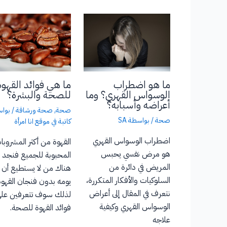
ما هي فوائد القهوة
ما هو اضطراب
للصحة والبشرة؟
الوسواس القهري؟ وما
أعراضه وأسبابه؟
صحة
,
صحة ورشاقة
/ بوا
صحة
/ بواسطة
SA
كاتبة في موقع انا امرأة
اضطراب الوسواس القهري
القهوة من أكثر المشروبا
هو مرض نفسي يحبس
المحبوبة للجميع فنجد 
المريض في دائرة من
هناك من لا يستطيع أن ي
السلوكيات والأفكار المتكررة،
يومه بدون فنجان القهوة
نتعرف في المقال إلى أعراض
لذلك سوف تتعرفين عل
الوسواس القهري وكيفية
فوائد القهوة للصحة.
علاجه