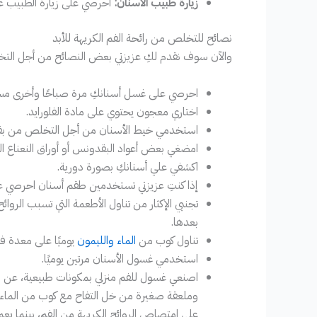
زيارة طبيب الأسنان:
احرصي على زيارة الطبيب عل
نصائح للتخلص من رائحة الفم الكريهة للأبد
والآن سوف نقدم لكِ عزيزتي بعض النصائح من أجل التخلص
احرصي على غسل أسنانكِ مرة صباحًا وأخرى مساءً
اختاري معجون يحتوي على مادة الفلورايد.
استخدمي خيط الأسنان من أجل التخلص من بقايا
امضغي بعض أعواد البقدونس أو أوراق النعناع ال
اكشفي علي أسنانكِ بصورة دورية.
إذا كنتِ عزيزتي تستخدمين طقم أسنان احرصي على 
تجنبي الإكثار من تناول الأطعمة التي تسبب الروائ
بعدها.
تناول كوب من
الماء والليمون
يوميًا على معدة ف
استخدمي غسول الأسنان مرتين يوميًا.
اصنعي غسول للفم منزلي بمكونات طبيعية، عن
وملعقة صغيرة من خل التفاح مع كوب من الماء، 
على امتصاص الروائح الكريهة من الفم، بينما يعمل