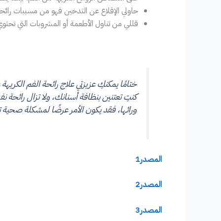
حاولي الإقلاع عن التدخين فهو من مسببات رائحة 
قللي من تناول الأطعمة أو المشروبات التي تحتوي
ختامًا يمكنكِ عزيزتي علاج رائحة الفم الكريه
كنتِ تعتنين بنظافة أسنانك، ولا تزال رائ
ورائها، فقد يكون الأمر عرضًا لمشكلة صحية ت
المصدر1
المصدر2
المصدر3