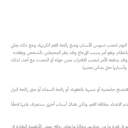
النوم لتجنب تسوس الأسنان ومنع رائحة الفم الكريهة، ومع ذلك يعاني
انتظام، وهو أمر يسبب الإزعاج وقد ينفر المحيطين بالشخص ويفقده
 وقد يدفعه الأمر لتجنب الاقتراب ممن حوله أو التحدث مع أحد، لذلك
وأسبابها حتى يمكن تجنبها.
، فتصبح حامضية أو شبيهة بالعفونة، أو رائحة السمك أو حتى رائحة البراز.
عدم الاعتناء بنظافة الفم، ولكن هناك أسباب أخرى سنتعرف عليها لاحقًا
ي فترة ما من حياتهم، وغالبًا ما تعلق روائح بعض الأطعمة النفاذة في