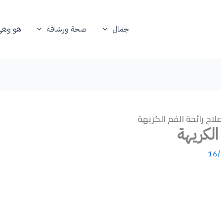
جمال
صحة ورشاقة
هو وهي
اج رائحة الفم الكريهة
لكريهة
16