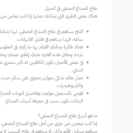
علاج الصداع النصفي في المنزل
هناك بعض الطرق التي يمكنك عملها إذا كنتِ تعانين 
الثلج يساهم في علاج الصداع النصفي، لهذا يمكن
ساعة، فهذا يساهم في تقليل الالتهابات.
هناك فكرة يمكنكِ القيام بها، ما رأيك في الجل
باردة. وخلال هذه الفترة عليكِ إغلاق عينيكِ وخ
في بعض الأحيان يكون الكافيين له تأثير سحري م
الشاي.
عمل نظام غذائي متوازن يحتوي علي سكر، حيث أ
والكربوهيدرات.
قومي بالتسجيل مواعيد وتفاصيل النوبات الصداع،
البيانات تكون سبب في معرفة أسباب الصداع.
ما هو أسرع علاج للصداع النصفي؟
إذا كنتِ تبحثين عن طرق من أجل علاج الصداع النصفي، ق
يساهم تسكين الألم ولكن لا يساهم في علاج السبب. لا مان