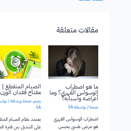
مقالات متعلقة
الصيام المتقطع |
ما هو اضطراب
مفتاح فقدان الوزن
الوسواس القهري؟ وما
أعراضه وأسبابه؟
رجيم
,
صحة ورشاقة
/ بواس
صحة
/ بواسطة
SA
SA
اضطراب الوسواس القهري
يعتمد نظام الصيام المت
هو مرض نفسي يحبس
على التبديل بين فترة ال