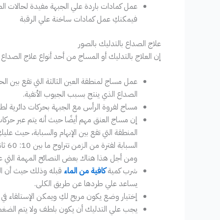
عمل كمادات باردة علي الجبهة مفيدة لحالات ا
فيمكنكِ عمل كمادات ساخنة علي الرقبة
علاج الصداع بالتدليك بالصور
إن العلاج بالتدليك أو المساج من أحد أنواع علاج الصداع 
عمل مساج لمنطقة العين الثالثة التي تقع بين ال
الصداع الذي ينتج بسبب الجيوب الأنفية.
مساج لفروة الرأس مع الجبهة بحركات دائرية لط
إن مساج العنق مهم أيضًا حيث أنه يتم عبر حركا
المنطقة التي تقع بين الإبهام والسبابة، حيث علي
السبابة لفترة من الزمن تتراوح ما بين 10: 60 ثانية. حيث أنه أثبت أنه يساعد في تخفيف الصداع وألم الأسنان.
ومن أجل هذا هناك بعض النصائح المهمة التي علي
شرب كمية
كافية من الماء
قبله وذلك حيث أن ال
يساعد علي طردها عن طريق الكلى.
إختيار وضع يكون مريح لكِ ويمكن الإستلقاء في
يجب علي التدليك أن يكون بلطف ولا يتم الضغط