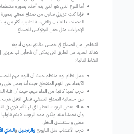
أما النوع الثاني هو الذي يتم أخذه بصورة منتظم
فإذا كنتِ عزيزتي تعانين من صداع نصفي بصورة مت
المصاحب للغثيان والقيء. فالطبيب أكثر من يست
الإجراءات مثل حقن البوتوكس للصداع. .
التخلص من الصداع في خمس دقائق بدون أدوية
هناك العديد من الطرق التي يمكن أن تلجأين لها عزيزتي
النقاط التالية:
عمل نظام نوم منتظم حيث أن النوم مهم للجسم، 
الأبتعاد عن النوم المتقطع حيث أنه يعمل علي زيا
شرب كمية كافية من الماء مهم، حيث أن قلة الش
من احتمالية الصداع النصفي. فعلي الاقل شرب 2 لتر في اليوم.
هناك بعض الزيوت العطر التي لها تأثير قوي في ا
وأن تحدثنا عنه. ولكن هذه الزيوت لا يتم تناوله
مغلي واستنشاق البخار.
شرب الأعشاب مثل البابونج
والزنجبيل
و
الشاي ال