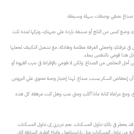
من صداع نصفي بوصفات سهلة وبسيطة.
كِ وضع كيس من الثلج أو منشفة باردة علي جبهتكِ، وتركها لمدة ثلث
وس في غرفتكِ واجعلي الغرفة مظلمة وهادئة، مع تشغيل التكييف لجعلها
لال هذا قومي بالتنفس ببطء.
ن أجل التخلص من الصداع. ولكن لا تقومي بالإفراط في شرب القهوة أو
ن إنخفاض السكر يسبب صداع. لهذا إختيار وجبة تحتوي علي البروتين
 ومع مراعاة كتابة ماذا أكلتِ ومتي نمتِ وهل كنت مرهقة. كل هذه
د يخطر في بالكِ تناول المسكنات. نعم عزيزتي إن تناول المسكنات
ع من تناول المسكنات مثل باراسيتامول. واتباع الطرق السابقة التي