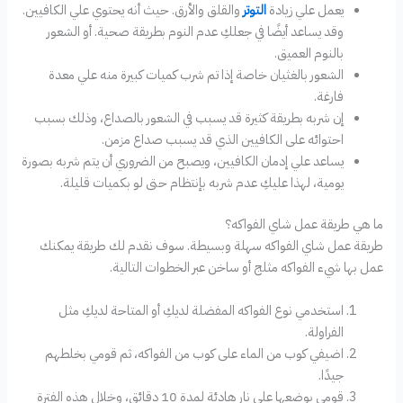
يعمل علي زيادة
التوتر
والقلق والأرق. حيث أنه يحتوي علي الكافيين.
وقد يساعد أيضًا في جعلكِ عدم النوم بطريقة صحية. أو الشعور
بالنوم العميق.
الشعور بالغثيان خاصة إذا تم شرب كميات كبيرة منه علي معدة
فارغة.
إن شربه بطريقة كثيرة قد يسبب في الشعور بالصداع، وذلك بسبب
احتوائه على الكافيين الذي قد يسبب صداع مزمن.
يساعد علي إدمان الكافيين، ويصبح من الضروري أن يتم شربه بصورة
يومية، لهذا عليكِ عدم شربه بإنتظام حتى لو بكميات قليلة.
ما هي طريقة عمل شاي الفواكه؟
‏طريقة عمل شاي الفواكه سهلة وبسيطة. سوف نقدم لك طريقة يمكنك
عمل بها شيء الفواكه مثلج أو ساخن عبر الخطوات التالية.
‏استخدمي نوع الفواكه المفضلة لديكِ أو المتاحة لديكِ مثل
الفراولة.
اضيفي كوب من الماء على كوب من الفواكه، ثم قومي بخلطهم
جيدًا.
‏قومي بوضعها على نار هادئة لمدة 10 دقائق، وخلال هذه الفترة