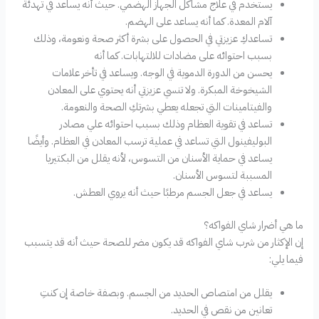
يستخدم في علاج مشاكل الجهاز الهضمي. حيث أنه يساعد في تهدئة
آلام المعدة. كما أنه يساعد على الهضم.
تساعدكِ عزيزتي في الحصول على بشرة أكثر صحة ونعومة، وذلك
بسبب احتوائه على مضادات للالتهابات. كما أنه
يحسن من الدورة الدموية في الوجه. ويساعد في تأخر علامات
الشيخوخة المبكرة. ولا تنسي عزيزتي أنه يحتوي على المعادن
والفيتامينات التي تجعله يعطي بشرتكِ الصحة والنعومة.
تساعد في تقوية العظام وذلك بسبب احتوائه علي مصادر
البوليفينول التي تساعد في عملية ترسب المعادن في العظام. وأيضًا
يساعد في حماية الأسنان من التسوس، لأنه يقلل من البكتيريا
المسببة لتسوس الأسنان.
يساعد في جعل الجسم مرطبًا حيث أنه يروي العطش.
ما هي أضرار شاي الفواكه؟
إن الإكثار من شرب شاي الفواكه قد يكون مضر للصحة حيث أنه قد يتسبب
فيما يلي:
يقلل من امتصاص الحديد من الجسم. وبصفة خاصة إن كنتِ
تعانين من نقص في الحديد.