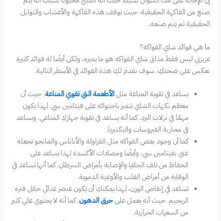
صنع من الفاكهة الحقيقية. حيث توقف هذه الفاكهة والأعشاب والتوابل
الحقيقية ثم يتم صنعه.
ما هي فوائد شاي الفواكه؟
عزيزتي ليس فقط مذاق شاي الفواكه هو ما يميزه، ولكن أيضًا له فوائد كثيرة
نعكس علي صحتكِ. سوف نقدم لكِ هذه الفوائد في الأسطر التالية.
يساعد في تقوية المناعة مثل
الأطعمة التي تقوي المناعة
. حيث أن
معظم نكهات الشاي تتميز باحتوائه على فيتامين سي. لهذا يكون
مهمًا في نزلات البرد. كما أنه يساعد في تقوية جهازكِ المناعي. ويساعد
في محاربة الفيروسات والبكتيريا.
كما أن وجود بعض الفواكه مثل الفراولة والأناناس والمانجو تجعله
غني بفيتامين سي، وأيضًا ومضادات الأكسدة لهذا يساعد على
الحفاظ من تلف الخلايا والإصابة بأمراض السرطان. كما أنها تساعد في
الوقاية من أمراض القلب والأوعية الدموية.
تساعد في إنقاص الوزن، لهذا يمكنكِ أن يكون عنصر غذائي خلال فترة
الريجيم. حيث أنه يعمل على
حرق الدهون
. كما أنه لا يحتوي علي كثير
من السعرات الحرارية.