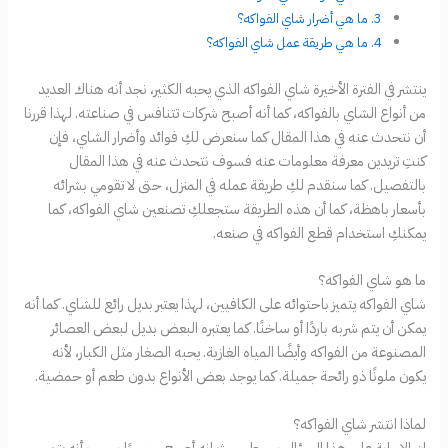
ما هي أضرار شاي الفواكه؟
ما هي طريقة عمل شاي الفواكه؟
ينتشر في الفترة الأخيرة شاي الفواكه الذي يحبه الكثير، نجد أنه هناك العديد
من أنواع الشاي بالفواكه، كما أنه أصبح شركات تتنافس في صناعته. لهذا قررنا
أن نتحدث عنه في هذا المقال كما سنعرض لكِ فوائد وأضرار الشاي، فإن
كنتِ تريدين معرفة معلومات عنه فسوف نتحدث عنه في هذا المقال
بالتفصيل. كما سنقدم لكِ طريقة عمله في المنزل، حتى لا تقومي بشرائه
بأسعار باهظة، كما أن هذه الطريقة ستجعلكِ تصنعين شاي الفواكه، كما
يمكنكِ استخدام قطع الفواكه في صنعه.
ما هو شاي الفواكه؟
‏شاي الفواكه يتميز باحتوائه على الكافيين، لهذا يعتبر بديل رائع للشاي. كما أنه
يمكن أن يتم شربه باردًا أو ساخنًا. كما يعتبره البعض بديل لبعض العصائر
المصنوعة من الفواكه وأيضًا المياه الغازية. يحبه الصغار مثل الكبار، لأنه
يكون ملونًا ذو رائحة جميلة. كما يوجد بعض الأنواع بدون طعم أو حمضية.
‏لماذا انتشر شاي الفواكه؟
إن الإجابة على هذا السؤال بسيط حيث انه أصبح محبوبًا بسبب أنه يتم