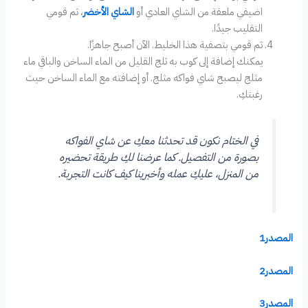
اضيفي ملعقة من الشاي العادي أو
الشاي الأخضر
، ثم قومي
التقليب جيدًا.
ثم قومي بتصفية هذا الخليط. الآن أصبح جاهزًا.
‏يمكنك إضافة إلى كوب به ثلج القليل من الماء الساخن والباقي ماء
مثلج ليصبح شاي فواكه مثلج. أو إضافته مع الماء الساخن حيث
رغبتكِ.
في الختام نكون قد تحدثنا معكِ عن شاي الفواكه
بصورة من التفصيل. كما عرضنا لكِ طريقة تحضيره
من المنزل، عليكِ عمله وأخبرينا كيف كانت التجربة.
المصدر1
المصدر2
المصدر3