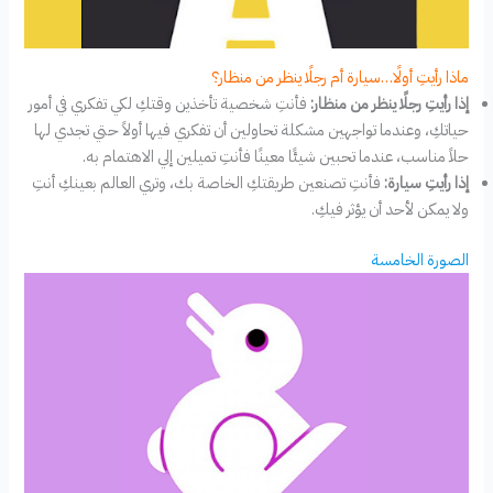
ماذا رأيتِ أولًا…سيارة أم رجلًا ينظر من منظار؟
إذا رأيتِ رجلًا ينظر من منظار:
فأنتِ شخصية تأخذين وقتكِ لكي تفكري في أمور
حياتكِ، وعندما تواجهين مشكلة تحاولين أن تفكري فيها أولاً حتي تجدي لها
حلاً مناسب، عندما تحبين شيئًا معينًا فأنتِ تميلين إلي الاهتمام به.
إذا رأيتِ سيارة:
فأنتِ تصنعين طريقتكِ الخاصة بك، وتري العالم بعينكِ أنتِ
ولا يمكن لأحد أن يؤثر فيكِ.
الصورة الخامسة