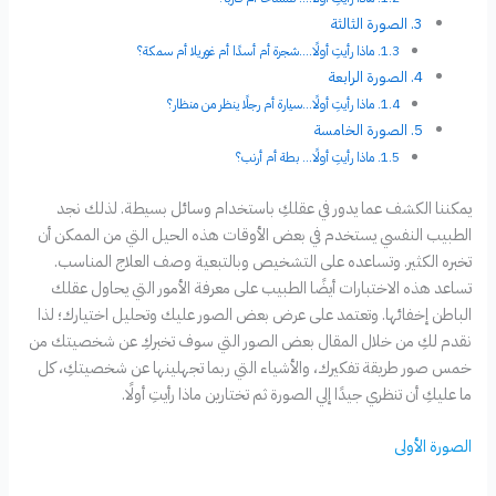
الصورة الثالثة
ماذا رأيتِ أولًا….شجرة أم أسدًا أم غوريلا أم سمكة؟
الصورة الرابعة
ماذا رأيتِ أولًا…سيارة أم رجلًا ينظر من منظار؟
الصورة الخامسة
ماذا رأيتِ أولًا… بطة أم أرنب؟
يمكننا الكشف عما يدور في عقلكِ باستخدام وسائل بسيطة. لذلك نجد
الطبيب النفسي يستخدم في بعض الأوقات هذه الحيل التي من الممكن أن
تخبره الكثير. وتساعده على التشخيص وبالتبعية وصف العلاج المناسب.
تساعد هذه الاختبارات أيضًا الطبيب على معرفة الأمور التي يحاول عقلك
الباطن إخفائها. وتعتمد على عرض بعض الصور عليك وتحليل اختيارك؛ لذا
نقدم لكِ من خلال المقال بعض الصور التي سوف تخبركِ عن شخصيتك من
خمس صور طريقة تفكيرك، والأشياء التي ربما تجهلينها عن شخصيتكِ، كل
ما عليكِ أن تنظري جيدًا إلي الصورة ثم تختارين ماذا رأيتِ أولًا.
الصورة الأولى