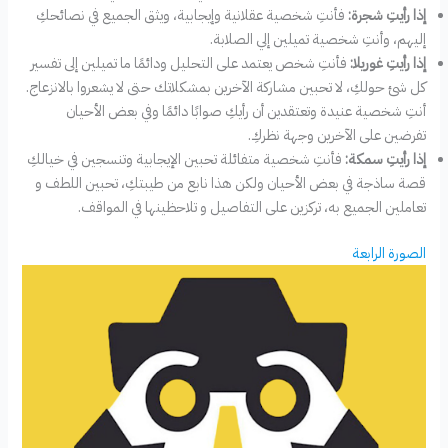
إذا رأيتِ شجرة:
فأنتِ شخصية عقلانية وإيجابية، ويثق الجميع في نصائحكِ
إليهم، وأنتِ شخصية تميلين إلي الصلابة.
إذا رأيتِ غوريلا:
فأنتِ شخص يعتمد على التحليل ودائمًا ما تميلين إلى تفسير
كل شئ حولكِ، لا تحبين مشاركة الآخرين بمشكلاتك حتى لا يشعروا بالانزعاج.
أنتِ شخصية عنيدة وتعتقدين أن رأيكِ صوابًا دائمًا وفي بعض الأحيان
تفرضين على الآخرين وجهة نظركِ.
إذا رأيتِ سمكة:
فأنتِ شخصية متفائلة تحبين الإيجابية وتنسجين في خيالكِ
قصة ساذجة في بعض الأحيان ولكن هذا نابع من طيبتكِ، تحبين اللطف و
تعاملين الجميع به، تركزين على التفاصيل و تلاحظينها في المواقف.
الصورة الرابعة