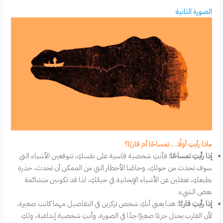
الصورة الثانية
ماذا رأيتِ أولًا…. تمساحًا أم قاربًا؟
إذا رأيتِ تمساحًا:
فأنتِ شخصية قاسية على نفسكِ، تتوقعين الأشياء التي
سوف تحدث من حولكِ، وخاصًا الأخطار التي من الممكن أن تحدث، حذرة
بطبعكِ، تغفلين عن الأشياء الإيجابية في حياتكِ، لذا قد تكونين متشائمة
بعض الشيء.
إذا رأيتِ قاربًا:
هذا يعني أنكِ شخص تركزين في التفاصيل مهما كانت صغيرة،
لأن القارب يحتل جزءًا صغيرًا جدًا في الصورة، وأنتِ شخصية إبداعية، ولكِ