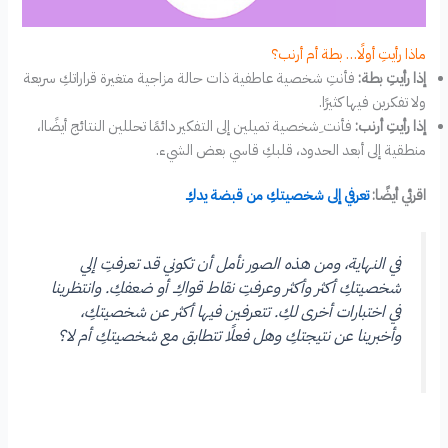
ماذا رأيتِ أولًا… بطة أم أرنب؟
إذا رأيتِ بطة:
فأنتِ شخصية عاطفية ذات حالة مزاجية متغيرة قراراتكِ سريعة
ولا تفكرين فيها كثيرًا.
إذا رأيتِ أرنب:
فأنت ِشخصية تميلين إلى التفكير دائمًا تحللين النتائج أيضًاا،
منطقية إلى أبعد الحدود، قلبكِ قاسي بعض الشيء.
اقرئي أيضًا:
تعرفي إلى شخصيتكِ من قبضة يدكِ
في النهاية، ومن هذه الصور نأمل أن تكوني قد تعرفتِ إلي
شخصيتكِ أكثر وأكثر وعرفتِ نقاط قواكِ أو ضعفكِ. وانتظرينا
في اختبارات أخرى لكِ. تتعرفين فيها أكثر عن شخصيتكِ،
وأخبرينا عن نتيجتكِ وهل فعلًا تتطابق مع شخصيتكِ أم لا؟