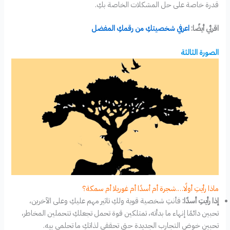
قدرة خاصة على حل المشكلات الخاصة بكِ.
اقرئي أيضًا:
اعرفي شخصيتكِ من رقمكِ المفضل
الصورة الثالثة
ماذا رأيتِ أولًا….شجرة أم أسدًا أم غوريلا أم سمكة؟
إذا رأيتِ أسدًا:
فأنتِ شخصية قوية ولكِ تاثير مهم عليكِ وعلى الآخرين،
تحبين دائمًا إنهاء ما بدأته، تمتلكين قوة تحمل تجعلكِ تتحملين المخاطر،
تحبين خوض التجارب الجديدة حتى تحققي لذاتكِ ما تحلمي بيه.