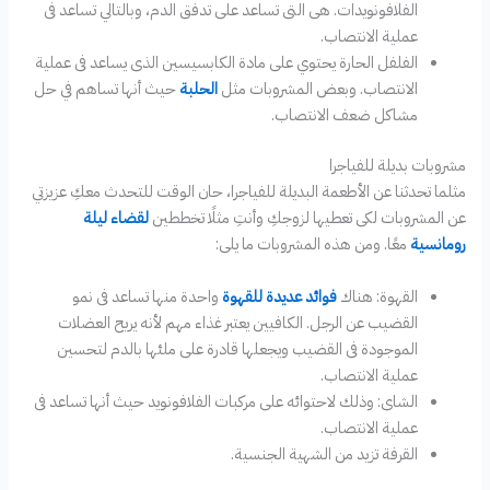
الفلافونويدات. هى التى تساعد على تدفق الدم، وبالتالي تساعد فى
عملية الانتصاب.
الفلفل الحارة يحتوي على مادة الكابسيسين الذى يساعد فى عملية
الانتصاب. وبعض المشروبات مثل
الحلبة
حيث أنها تساهم في حل
مشاكل ضعف الانتصاب.
مشروبات بديلة للفياجرا
مثلما تحدثنا عن الأطعمة البديلة للفياجرا، حان الوقت للتحدث معكِ عزيزتي
عن المشروبات لكى تعطيها لزوجكِ وأنتِ مثلًا تخططين
لقضاء ليلة
رومانسية
معًا. ومن هذه المشروبات ما يلى:
القهوة: هناك
فوائد عديدة للقهوة
واحدة منها تساعد فى نمو
القضيب عن الرجل. الكافيين يعتبر غذاء مهم لأنه يريح العضلات
الموجودة فى القضيب ويجعلها قادرة على ملئها بالدم لتحسين
عملية الانتصاب.
الشاى: وذلك لاحتوائه على مركبات الفلافونويد حيث أنها تساعد فى
عملية الانتصاب.
القرفة تزيد من الشهية الجنسية.