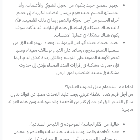
الجهاز العصبي حيث يتكون من الحبل الشوكي والأعصاب. وأنه
المايسترو الجسم حيث يقوم بإرسال نبضات الكهرباء إلى جميع
أجزاء الجسم من أجل الحركة والشعور بما فى ذلك القضيب. فأن
كانت هناك مشكلة فى استقبال هذه الإشارات، فبالتأكيد سوف
يكون هناك مشكلة فى عملية الانتصاب.
الغدد الصماء حيث أنها تفرز الهرمونات، وهذه الهرمونات التى من
ضمنها التستوستيرون يساعد على القيام بوظائف معينة، ومنها
تحفيز الأوعية الدموية على التوسع وبالتالي زيادة تدفق الدم. لهذا
فإن حدوث مشكلة فى إفرازات الغدد الصماء يؤدى إلى حدوث
مشكلة فى عملية الانتصاب لدى الرجل
لماذا يتم استخدام بديل لحبوب الفياجرا؟
من أجل فهم هذه النقطة عزيزتي يجب علينا التحدث معكِ عن فوائد تناول
بدائل الفياجرا التى تتواجد فى كثير من الأطعمة والمشروبات. ومن هذه الفوائد
ما يلى:
خالية من الآثار الجانبية الموجودة فى الفياجرا الصناعية.
هذه الأطعمة والمشروبات غنية بالفيتامينات والعناصر والمعادن
التى يحتاجها الجسم من أجل تحسين الصحة بشكل عام.