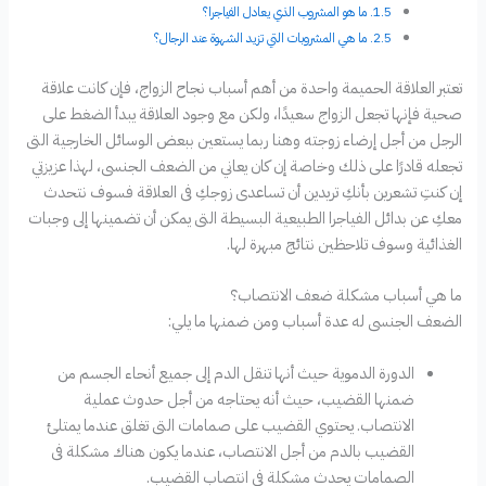
ما هو المشروب الذي يعادل الفياجرا؟
ما هي المشروبات التي تزيد الشهوة عند الرجال؟
تعتبر العلاقة الحميمة واحدة من أهم أسباب نجاح الزواج، فإن كانت علاقة
صحية فإنها تجعل الزواج سعيدًا، ولكن مع وجود العلاقة يبدأ الضغط على
الرجل من أجل إرضاء زوجته وهنا ربما يستعين ببعض الوسائل الخارجية التى
تجعله قادرًا على ذلك وخاصة إن كان يعاني من الضعف الجنسى، لهذا عزيزتي
إن كنتِ تشعرين بأنكِ تريدين أن تساعدى زوجكِ فى العلاقة فسوف نتحدث
معكِ عن بدائل الفياجرا الطبيعية البسيطة التى يمكن أن تضمينها إلى وجبات
الغذائية وسوف تلاحظين نتائج مبهرة لها.
ما هي أسباب مشكلة ضعف الانتصاب؟
الضعف الجنسى له عدة أسباب ومن ضمنها ما يلي:
الدورة الدموية حيث أنها تنقل الدم إلى جميع أنحاء الجسم من
ضمنها القضيب، حيث أنه يحتاجه من أجل حدوث عملية
الانتصاب. يحتوي القضيب على صمامات التى تغلق عندما يمتلئ
القضيب بالدم من أجل الانتصاب، عندما يكون هناك مشكلة فى
الصمامات يحدث مشكلة فى انتصاب القضيب.