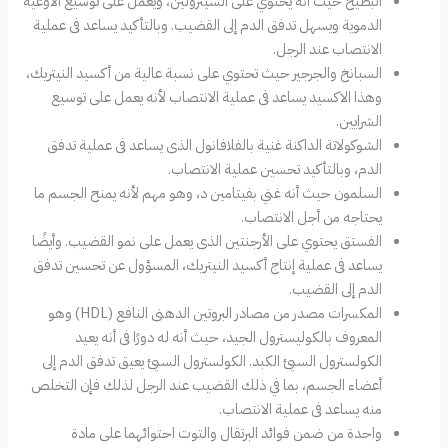
البطيخ حيث أنه يحتوي على السيترولين، ويعمل على توسيع الأوعية
الدموية ويسهل تدفق الدم إلى القضيب. وبالتأكيد يساعد فى عملية
الانتصاب عند الرجل.
السبانخ والجرجير حيث تحتوي على نسبة عالية من أكسيد النيتريك،
وهذا الاكسيد يساعد فى عملية الانتصاب لأنه يعمل على توسيع
الشرايين.
الشوكولاتة الداكنة غنية بالفلافانول الذى يساعد فى عملية تدفق
الدم، وبالتأكيد تحسين عملية الانتصاب.
السلمون حيث أنه غني بفيتامين د، وهو مهم لأنه يمنح الجسم ما
يحتاجه من أجل الانتصاب.
الفستق يحتوي على الأرجنتين الذى يعمل على نمو القضيب. وأيضًا
يساعد فى عملية إنتاج أكسيد النيتريك، المسؤول عن تحسين تدفق
الدم إلى القضيب.
المكسرات مصدر من مصادر البروتين الدهنى النافع (HDL) وهو
المعروف بالكوليسترول الجيد، حيث أنه له دورًا فى أنه يعيد
الكولسترول السيئ الكبد. الكولسترول السيئ يعيق تدفق الدم إلى
أعضاء الجسم، بما في ذلك القضيب عند الرجل لذلك فإن التخلص
منه يساعد فى عملية الانتصاب.
واحدة من ضمن فوائد البرتقال والتوت احتوائهما على مادة