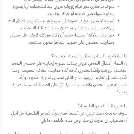
سوف تلاحظين تغير حياة زوجكِ عزيزتي بعد استخدامه لها بصورة
إيجابية سواء على صحته أو حياة الجنسية.
تساعد تحسين الدورة الدموية فى الجسم وبالتالي تحسين تدفق الدم
إلى قضيب الرجل وبالتالى تساعد فى حدوث عملية الانتصاب.
خيار مثالي بتكلفة بسيطة خاصةً إن كان شريككِ لا يقدر على تحمل
مصاريف الحصول على حبوب الفياجرا بصورة مستمرة.
ما العلاقة بين النظام الغذائي والصحة الجنسية؟
إن النظام الغذائي الصحي عزيزتي يساعد بصورة إيجابية على تحسين الصحة
الجنسية لزوجكِ وأيضًا تحسين أداءه أثناء ممارسة العلاقة الحميمة. وهذا
لأنه يساعد فى تنظيم الهرمونات، وبالتالي تحسين الدورة الدموية، وأيضًا
لاحتوائه على المعادن والفيتامينات التى تؤثر على الصحة الجنسية بصورة
إيجابية.
ما هى بدائل الفياجرا الطبيعية؟
سوف نتحدث معكِ عزيزتي عن أطعمة تعتبر بديلًا الفياجرا الطبيعية من أجل
أن تضمينها إلى طاولة زوجكِ. ومن هذه الأطعمة ما يلي: