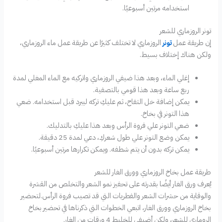
استخدامه مرتين أسبوعيًا.
تونر الروزماري للشعر
إن طريقة عمل
تونر
الروزماري لا تختلف كثيرًا عن طريقة عمل ماء الروزماري،
ولكن هناك إختلاف بسيط.
إغلي الماء، وبعد هذا ضيفي الروزماري واتركيه مع الماء المغلي لمدة
ربع ساعة وبعد هذا قومي بالتصفية.
يمكن إضافة خل التفاح، ثم عليكِ تركه ليبرد قبل استخدامه. ضعي
هذا التونر في بخاخ.
ضعي التونر علي فروة الرأس وبعد هذا عليكِ بالتدليك.
يمكن وضع التونر علي طول شعركِ، دعي لمدة 25 دقيقة.
يمكن تركه بدون أن يتم شطفه. ويمكن تكرارها مرتين أسبوعيًا.
طريقة عمل بخاخ الروزماري وورق الغار للشعر
يُعرف ورق الغار أيضًا بقدرته على تحفيز نمو الشعر والتخلص من القشرة
والوقاية من حشرات الشعر والفطريات التي قد تصيب فروة الرأس.لتحضير
بخاخ الروزماري وورق الغار، اتبعي الخطوات التي ذكرناها في تحضير بخاخ
الروماري للشعر، ولكن أضيفي للخليط 4 ورقات من الغار.