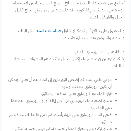
أسابيع من الاستخدام المنتظم، ولعلاج الصلع الوراثي تحتاجين لاستخدامه
مدة 6 شهور تقريبًا. وبهذا تكونين قد علمتِ عزيزتي متي تظهر نتائج اكليل
الجبل والقرنفل للشعر.
وللحصول على نتائج أسرع يمكنكِ تناول
فيتامينات الشعر
مثل الزنك
والحديد والبيوتين بعد استشارة طبيبك.
طريقة عمل ماء الروزماري للشعر
إذا كنتِ ترغبين في تحضير ماء إكليل الجبل يمكنكِ عبر الخطوات البسيطة
التالية:
قومي بغلي الماء، ثم إضيفي الروزماري إلي الماء بعد أن يغلي. ويمكن
أن يكون الروزماري مجفف أو عود.
اتركِ الماء مع الروزماري يغلي لمدة عشر دقائق.
عليكِ تصفية ماء الروزماري من أجل إزالة أوراق الروزماري. بعد هذا
دعي الماء يبرد.
ضعي الماء الروزماري علي فروة رأسك. ثم قمي بالتدليك لمدة عشر
دقائق.
عليكِ تركته علي شعركِ لمدة ربع ساعة، ثم قومي بغسله. يمكن