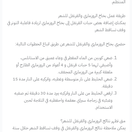
المنتظم.
طريقة عمل بخاخ الروزماري والقرنفل للشعر
يمكنكِ إضافة بعض حبات القرنفل إلى بخاخ الروزماري لزيادة فاعلية التونر في
وقف تساقط الشعر.
حضري بخاخ الروزماري والقرنفل للشعر عن طريق اتباع الخطوات التالية:
ضعي كوبين من الماء المقطر في وعاء عميق من الاستانلس،
وأضيفي لهما 5 حبات قرنفل و 4 أعواد من الروزماري الطازج أو
ملعقة كبيرة من الروزماري المجفف.
ضعي الخليط على نار متوسطة وغطيه، واتركيه على النار مدة 15
دقيقة.
ارفعي الخليط من على النار واتركيه يبرد مدة 30 دقيقة ثم صفيه
وعبئيه في زجاجة سبراي معقمة واحفظيه في الثلاجة لحين
الاستخدام.
متى تظهر نتائج الروزماري والقرنفل للشعر؟
يمكن ملاحظة نتائج الروزماري والقرنفل في وقف تساقط الشعر خلال ستة