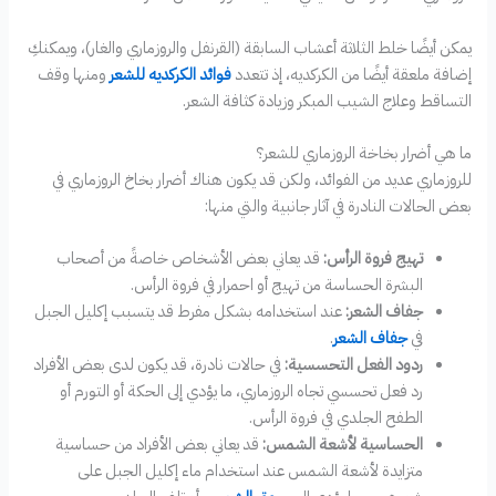
يمكن أيضًا خلط الثلاثة أعشاب السابقة (القرنفل والروزماري والغار)، ويمكنكِ
إضافة ملعقة أيضًا من الكركديه، إذ تتعدد
فوائد الكركديه للشعر
ومنها وقف
التساقط وعلاج الشيب المبكر وزيادة كثافة الشعر.
ما هي أضرار بخاخة الروزماري للشعر؟
للروزماري عديد من الفوائد، ولكن قد يكون هناك أضرار بخاخ الروزماري في
بعض الحالات النادرة في آثار جانبية والتي منها:
تهيج فروة الرأس:
قد يعاني بعض الأشخاص خاصةً من أصحاب
البشرة الحساسة من تهيج أو احمرار في فروة الرأس.
جفاف الشعر:
عند استخدامه بشكل مفرط قد يتسبب إكليل الجبل
في
جفاف الشعر
.
ردود الفعل التحسسية:
في حالات نادرة، قد يكون لدى بعض الأفراد
رد فعل تحسسي تجاه الروزماري، ما يؤدي إلى الحكة أو التورم أو
الطفح الجلدي في فروة الرأس.
الحساسية لأشعة الشمس:
قد يعاني بعض الأفراد من حساسية
متزايدة لأشعة الشمس عند استخدام ماء إكليل الجبل على