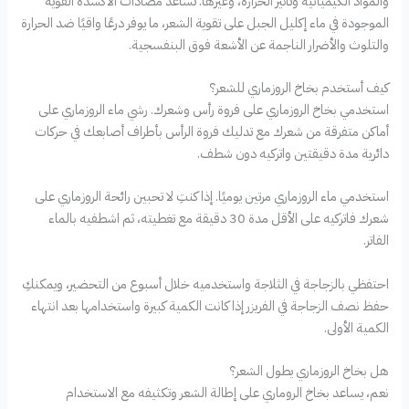
والمواد الكيميائية وتأثير الحرارة، وغيرها. تساعد مضادات الأكسدة القوية
الموجودة في ماء إكليل الجبل على تقوية الشعر، ما يوفر درعًا واقيًا ضد الحرارة
والتلوث والأضرار الناجمة عن الأشعة فوق البنفسجية.
كيف أستخدم بخاخ الروزماري للشعر؟
استخدمي بخاخ الروزماري على فروة رأس وشعرك. رشي ماء الروزماري على
أماكن متفرقة من شعرك مع تدليك فروة الرأس بأطراف أصابعك في حركات
دائرية مدة دقيقتين واتركيه دون شطف.
استخدمي ماء الروزماري مرتين يوميًا. إذا كنتِ لا تحبين رائحة الروزماري على
شعرك فاتركيه على الأقل مدة 30 دقيقة مع تغطيته، ثم اشطفيه بالماء
الفاتر.
احتفظي بالزجاجة في الثلاجة واستخدميه خلال أسبوع من التحضير، ويمكنكِ
حفظ نصف الزجاجة في الفريزر إذا كانت الكمية كبيرة واستخدامها بعد انتهاء
الكمية الأولى.
هل بخاخ الروزماري يطول الشعر؟
نعم، يساعد بخاخ الروماري على إطالة الشعر وتكثيفه مع الاستخدام