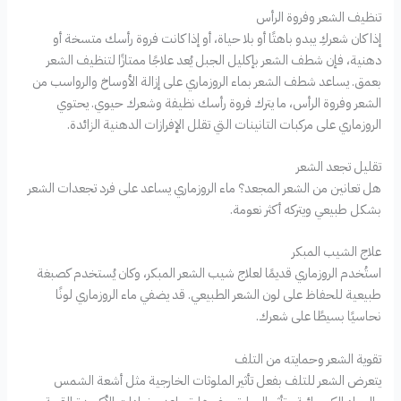
تنظيف الشعر وفروة الرأس
إذا كان شعركِ يبدو باهتًا أو بلا حياة، أو إذا كانت فروة رأسك متسخة أو
دهنية، فإن شطف الشعر بإكليل الجبل يُعد علاجًا ممتازًا لتنظيف الشعر
بعمق. يساعد شطف الشعر بماء الروزماري على إزالة الأوساخ والرواسب من
الشعر وفروة الرأس، ما يترك فروة رأسك نظيفة وشعرك حيوي. يحتوي
الروزماري على مركبات التانينات التي تقلل الإفرازات الدهنية الزائدة.
تقليل تجعد الشعر
هل تعانين من الشعر المجعد؟ ماء الروزماري يساعد على فرد تجعدات الشعر
بشكل طبيعي ويتركه أكثر نعومة.
علاج الشيب المبكر
استُخدم الروزماري قديمًا لعلاج شيب الشعر المبكر، وكان يُستخدم كصبغة
طبيعية للحفاظ على لون الشعر الطبيعي. قد يضفي ماء الروزماري لونًا
نحاسيًا بسيطًا على شعرك.
تقوية الشعر وحمايته من التلف
يتعرض الشعر للتلف بفعل تأثير الملوثات الخارجية مثل أشعة الشمس