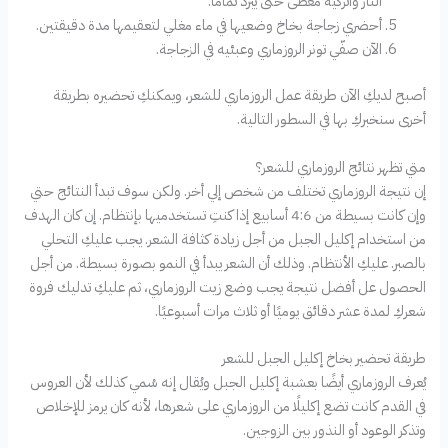
النار واتركيه مغطى حتى يبرد تمامًا.
أحضري زجاجة بخاخ وضعيها في ماء مغلي لتعقيمها مدة دقيقتين.
الآن صفّي تونر الروزماري وعبئيه في الزجاجة.
أصبح لديكِ الآن طريقة عمل الروزماري للشعر، ويمكنكِ تحضيره بطريقة
أخرى سنخبركِ بها في السطور التالية.
متي تظهر نتائج الروزماري للشعر؟
إن نتيجة الروزماري تختلف من شخص إلي أخر. ولكن سوف تبدأ النتائج حتي
وإن كانت بسيطة من 4:6 أسابيع إذا كنتِ تستخدميها بإنتظام. إن كان الهدف
من استخدام إكليل الجبل من أجل زيادة كثافة الشعر. يجب عليكِ التحلي
بالصبر. عليكِ الأنتظام. وذلك أن الشعر يبدأ في النمو بصورة بسيطة. من أجل
الحصول عل أفضل نتيجة يجب وضع زيت الروزماري، ثم عليكِ تدليك فروة
شعركِ لمدة عشر دقائق يوميًا أو ثلاث مرات أسبوعيًا.
طريقة تحضير بخاخ إكليل الجبل للشعر
يُعرف الروزماري أيضًا بعشبة إكليل الجبل ويُقال إنه سُمي كذلك لأن العروس
في القدم كانت تضع إكليلًا من الروزماري على شعرها، لأنه كان يرمز للإخلاص
وتذكر الوعود أو النذور بين الزوجين.