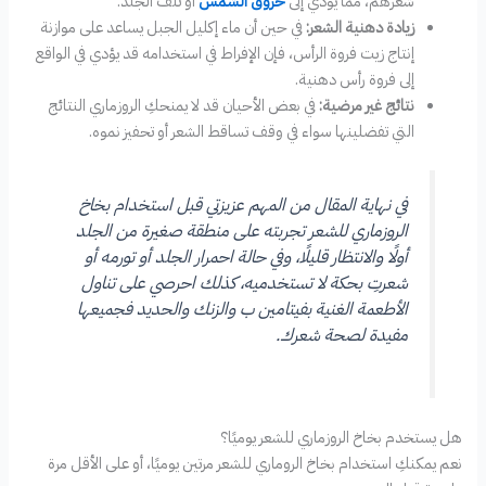
شعرهم، مما يؤدي إلى
حروق الشمس
أو تلف الجلد.
زيادة دهنية الشعر:
في حين أن ماء إكليل الجبل يساعد على موازنة
إنتاج زيت فروة الرأس، فإن الإفراط في استخدامه قد يؤدي في الواقع
إلى فروة رأس دهنية.
نتائج غير مرضية:
في بعض الأحيان قد لا يمنحكِ الروزماري النتائج
التي تفضلينها سواء في وقف تساقط الشعر أو تحفيز نموه.
في نهاية المقال من المهم عزيزتي قبل استخدام بخاخ
الروزماري للشعر تجربته على منطقة صغيرة من الجلد
أولًا والانتظار قليلًا، وفي حالة احمرار الجلد أو تورمه أو
شعرتِ بحكة لا تستخدميه، كذلك احرصي على تناول
الأطعمة الغنية بفيتامين ب والزنك والحديد فجميعها
مفيدة لصحة شعرك.
هل يستخدم بخاخ الروزماري للشعر يوميًا؟
نعم يمكنكِ استخدام بخاخ الروماري للشعر مرتين يوميًا، أو على الأقل مرة