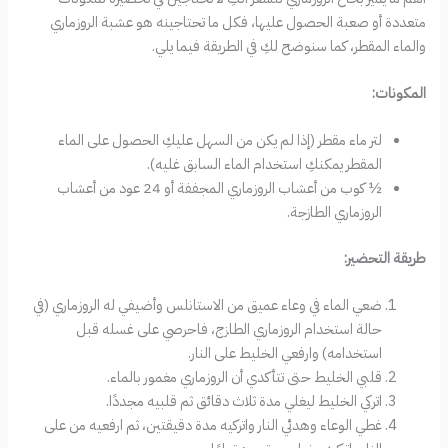
متعددة أو صعبة الحصول عليها، فكل ما تحتاجينه هو عشبة الروزماري
والماء المقطر، كما سنوضح لكِ في الطريقة فيما يلي.
المكونات:
لتر ماء مقطر (إذا لم يكن من السهل عليكِ الحصول على الماء
المقطر يمكنكِ استخدام الماء السابق غليه).
½ كوب من أعشاب الروزماري المجففة أو 24 عود من أعشاب
الروزماري الطازجة.
طريقة التحضير:
ضعي الماء في وعاء عميق من الاستانلس وأضيفي له الروزماري (في
حالة استخدام الروزماري الطازج، فاحرصي على غسله قبل
استخدامه) وارفعي الخليط على النار.
قلبي الخليط حتى تتأكدي أن الروزماري مغمور بالماء.
اتركي الخليط ليغلي مدة ثلاث دقائق ثم قلبيه مجددًا.
غطي الوعاء وهدئي النار واتركيه مدة دقيقتين، ثم ارفعيه من على