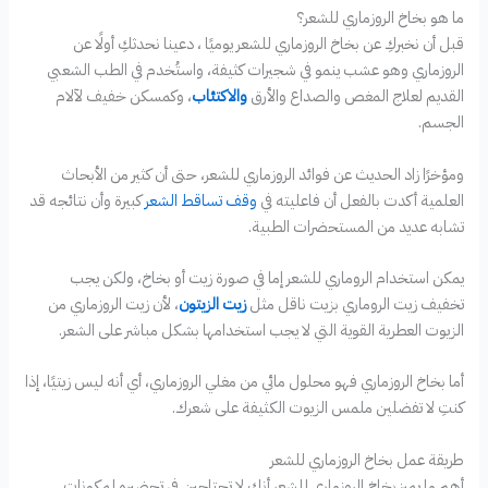
ما هو بخاخ الروزماري للشعر؟
قبل أن نخبركِ عن بخاخ الروزماري للشعر يوميًا ، دعينا نحدثكِ أولًا عن
الروزماري وهو عشب ينمو في شجيرات كثيفة، واستُخدم في الطب الشعبي
القديم لعلاج المغص والصداع والأرق
والاكتئاب
، وكمسكن خفيف لآلام
الجسم.
ومؤخرًا زاد الحديث عن فوائد الروزماري للشعر، حتى أن كثير من الأبحاث
العلمية أكدت بالفعل أن فاعليته في
وقف تساقط الشعر
كبيرة وأن نتائجه قد
تشابه عديد من المستحضرات الطبية.
يمكن استخدام الروماري للشعر إما في صورة زيت أو بخاخ، ولكن يجب
تخفيف زيت الروماري بزيت ناقل مثل
زيت الزيتون
، لأن زيت الروزماري من
الزيوت العطرية القوية التي لا يجب استخدامها بشكل مباشر على الشعر.
أما بخاخ الروزماري فهو محلول مائي من مغلي الروزماري، أي أنه ليس زيتيًا، إذا
كنتِ لا تفضلين ملمس الزيوت الكثيفة على شعرك.
طريقة عمل بخاخ الروزماري للشعر
أهم ما يميز بخاخ الروزماري للشعر أنكِ لا تحتاجين في تحضيره لمكونات