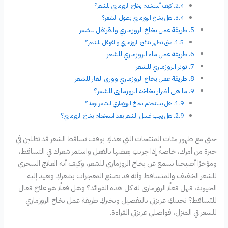
كيف أستخدم بخاخ الروزماري للشعر؟
هل بخاخ الروزماري يطول الشعر؟
طريقة عمل بخاخ الروزماري والقرنفل للشعر
متى تظهر نتائج الروزماري والقرنفل للشعر؟
طريقة عمل ماء الروزماري للشعر
تونر الروزماري للشعر
طريقة عمل بخاخ الروزماري وورق الغار للشعر
ما هي أضرار بخاخة الروزماري للشعر؟
هل يستخدم بخاخ الروزماري للشعر يوميًا؟
هل يجب غسل الشعر بعد استخدام بخاخ الروزماري؟
حتى مع ظهور مئات المنتجات التي تعدكِ بوقف تساقط الشعر قد تظلين في
حيرة من أمرك، خاصةً إذا جربتِ بعضها بالفعل واستمر شعرك في التساقط،
ومؤخرًا أصبحنا نسمع عن بخاخ الروزماري للشعر، وكيف أنه العلاج السحري
للشعر الخفيف والمتساقط وأنه قد يصنع المعجزات بشعركِ ويعيد إليه
الحيوية، فهل فعلًا الروزماري له كل هذه الفوائد؟ وهل فعلًا هو علاج فعال
للتساقط؟ نجيبكِ عزيزتي بالتفصيل ونخبركِ طريقة عمل بخاح الروزماري
للشعر في المنزل، فواصلي عزيزتي القراءة.