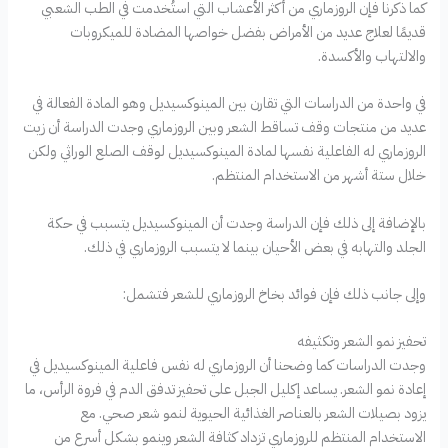
كما ذكرنا فإن الروزماري من أكثر الأعشاب التي استُخدمت في الطب الشعبي
قديمًا لعلاج عديد من الأمراض بفضل خواصها المضادة للميكروبات
والالتهاب والأكسدة.
في واحدة من الدراسات التي تقارن بين المينوكسيديل وهو المادة الفعالة في
عديد من منتجات وقف تساقط الشعر وبين الروزماري وجدت الدراسة أن زيت
الروزماري له الفاعلية نفسها لمادة المينوكسيديل لوقف الصلع الوراثي ولكن
خلال ستة أشهر من الاستخدام المنتظم.
بالإضافة إلى ذلك فإن الدراسة وجدت أن المينوكسيديل يتسبب في حكة
الجلد والتهابه في بعض الأحيان بينما لا يتسبب الروزماري في ذلك.
وإلى جانب ذلك فإن فوائد بخاخ الروزماري للشعر فتشمل:
تحفيز نمو الشعر وتكثيفه
وجدت الدراسات كما وضحنا أن الروزماري له نفس فاعلية المينوكسيديل في
إعادة نمو الشعر. يساعد إكليل الجبل على تحفيز تدفق الدم في فروة الرأس، ما
يزود بصيلات الشعر بالعناصر الغذائية الحيوية لنمو شعر صحي. مع
الاستخدام المنتظم للروزماري تزداد كثافة الشعر وينمو بشكل أسرع من