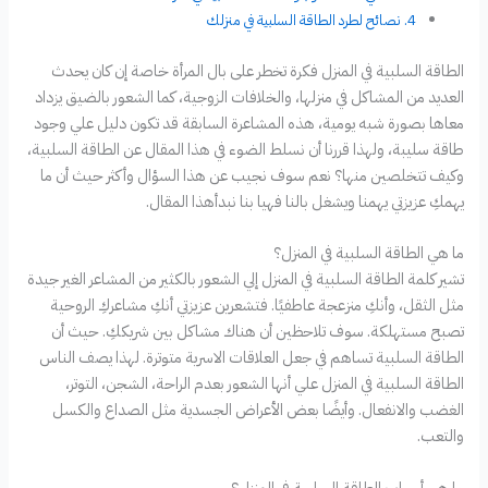
نصائح لطرد الطاقة السلبية في منزلك
الطاقة السلبية في المنزل فكرة تخطر على بال المرأة خاصة إن كان يحدث
العديد من المشاكل في منزلها، والخلافات الزوجية، كما الشعور بالضيق يزداد
معاها بصورة شبه يومية، هذه المشاعرة السابقة قد تكون دليل علي وجود
طاقة سليبة، ولهذا قررنا أن نسلط الضوء في هذا المقال عن الطاقة السلبية،
وكيف تتخلصين منها؟ نعم سوف نجيب عن هذا السؤال وأكثر حيث أن ما
يهمكِ عزيزتي يهمنا ويشغل بالنا فهيا بنا نبدأهذا المقال.
ما هي الطاقة السلبية في المنزل؟
تشير كلمة الطاقة السلبية في المنزل إلي الشعور بالكثير من المشاعر الغير جيدة
مثل الثقل، وأنكِ منزعجة عاطفيًا. فتشعرين عزيزتي أنكِ مشاعركِ الروحية
تصبح مستهلكة. سوف تلاحظين أن هناك مشاكل بين شريككِ. حيث أن
الطاقة السلبية تساهم في جعل العلاقات الاسرية متوترة. لهذا يصف الناس
الطاقة السلبية في المنزل علي أنها الشعور بعدم الراحة، الشجن، التوتر،
الغضب والانفعال. وأيضًا بعض الأعراض الجسدية مثل الصداع والكسل
والتعب.
ما هي أسباب الطاقة السلبية في المنزل؟