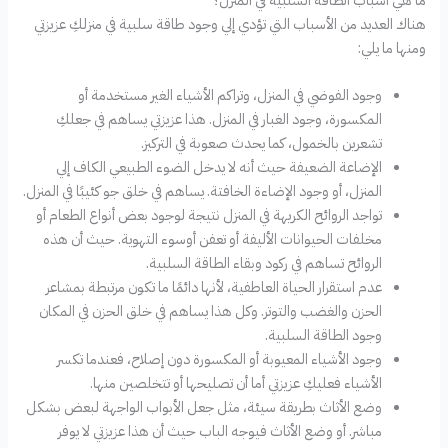
هناك العديد من الأسباب التي تؤدي إلي وجود طاقة سلبية في منزلكِ عزيزتي
ومنها ما يلي:
وجود الفوضي في المنزل، وتراكم الأشياء الغير مستخدمة أو
المكسورة، وجود الغبار في المنزل. هذا عزيزتي يساهم في جعلكِ
تشعرين بالخمول، كما يحدث صعوبة في التركيز.
الإضاعة الضعيفة حيث أنه لا يدخل الضوء الطبيعي الكاف إلي
المنزل، أو وجود الإضاءة الخافتة. يساهم في خلق جو كئيبًا في المنزل.
تواجد الروائح الكريهة في المنزل نتيجة لوجود بعض أنواع الطعام أو
مخلفات الحيوانات الأليفة أو تعفن أوسوء التهوية. حيث أن هذه
الروائح تساهم في ركود وبقاء الطاقة السلبية.
عدم استقرار الحياة العاطفية، لأنها دائمًا ما تكون مرتبطة بمشاعر
الحزن والغضب والتوتر. وكل هذا يساهم في خلق الحزن في المكان
وجود الطاقة السلبية.
وجود الأشياء المعيوبة أو المكسورة دون إصلاح، فعندما تكسر
الأشياء فعليكِ عزيزتي أما أن تصليحها أو تتخلصين منها.
وضع الأثاث بطريقة سيئة، مثل جعل الأبواب الواجهة لبعض بشكل
مباشر. أو وضع الأثاث فيوجه الباب حيث أن هذا عزيزتي لا يوفر