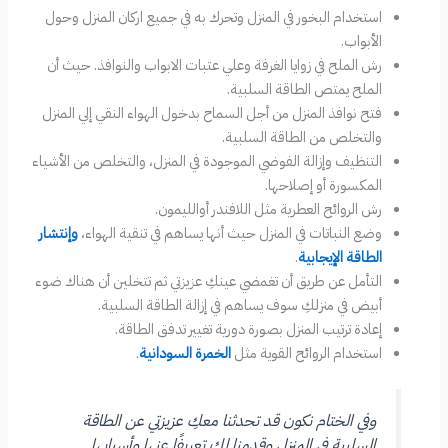
استخدام البخور في المنزل وتحرك به في جميع اركان المنزل وحول
الأبواب.
رش الملح في زوايا الغرفة وعلي عتبات الابواب والنوافذ. حيث أن
الملح يمتص الطاقة السلبية.
فتح نوافذ المنزل من أجل السماح بدخول الهواء النقي إلي المنزل
والتخلص من الطاقة السلبية.
التنظيف وإزالة الفوضي الموجودة في المنزل، والتخلص من الأشياء
المكسورة أو إصلاحها.
رش الروائح العطرية مثل اللافندر أوالليمون.
وضع النباتات في المنزل حيث أنها يساهم في تنقية الهواء،
وإنتشار
الطاقة الإيجابية
.
التأمل عن طريق أن تغمضي عينكِ عزيزتي ثم تتخلين أن هناك ضوء
أبيض في منزلكِ سوف يساهم في إزالة الطاقة السلبية.
إعادة ترتيب المنزل بصورة دورية تغيير تدفق الطاقة.
استخدام الروائح القوية مثل
الخمرة السودانية
.
وفي الختام نكون قد تحدثنا معكِ عزيزتي عن الطاقة
السلبية في المنزل وقدمنا لكِ تعريفًا عنها وأسبابها