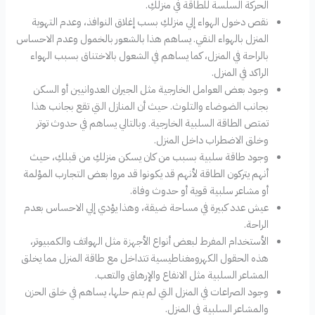
الحركة السلسة للطاقة في منزلكِ.
نقص دخول الهواء إلي منزلكِ بسب إغلاق النوافذ، وعدم التهوية
المنزل بالهواء النقي. يساهم هذا بالشعور بالخمول وعدم الاحساس
بالراحة في المنزل، كما يساهم في الشعول بالاختناق بسبب الهواء
الراكد في المنزل.
وجود بعض العوامل الخارجية مثل الجيران العدوانيين أو السكن
بجانب الضوضاء والتلوث. حيث أن المنازل التي تقع بجانب هذا
تمتص الطاقة السلبية الخارجية. وبالتالي يساهم في حدوث توتر
وخلق الاضطراب داخل المنزل.
وجود طاقة سلبية بسبب من كان يسكن منزلكِ من قبلكِ، حيث
أنهم يتركون الطاقة لأنهم قد يكونوا قد مروا بعض التجارب المؤلمة
أو مشاعر سلبية قوية أو حدوث وفاة.
عيش عدد كبيرة في مساحة ضيقة، وهذا يؤدي إلي الاحساس بعدم
الراحة.
الأستخدام المفرط لبعض أنواع الأجهزة مثل الهواتف والكمبيوتر،
هذه الحقول الكهرومغناطيسية تتداخل مع طاقة المنزل مما يخلق
المشاعر السلبية مثل الانفاع والإرهاق والتعب.
وجود الصراعات في المنزل التي لم يتم حلها، يساهم في خلق الحزن
والمشاعر السلبية في المنزل.