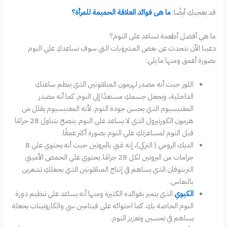
قد يعجبكِ أيضًا:
ما هى فوائد العلاقة الحميمة للمرأة؟
ما هي أفضل أطعمة تساعد على النوم؟
دعينا الأن نتحدث عن بعض المشروبات التي سوف تساعدكِ علي النوم
بصورة أعمق ومنها ما يلي:
اللوز حيث أنه مصدر لهرمون الميلاتونين الذي ينظم ساعتكِ
الداخلية، ويجعل جسمكِ مستعدًا إلي النوم. كما أنه مصدر
المغنيسيوم الذي يحسن جودة النوم. لأنه المغنيسيوم يقلل من
هرمون الكورتيزول الذي لا يساعد علي النوم. ينصح بتناول 28 جرامًا
قبل النوم لمساعزتكِ علي النوم بصورة أكثر عمقًا.
الديك الرومي ( التركي)، إنه غني بالبروتين حيث أنه يحتوي علي 8
جرامات من البروتين لكل 28 جرامًا. يحتوي علي الحمض الأميني
التربتوفان الذي يساهم في إنتاج الميلاتونين الذي يجعلكِ تشعرين
بالنعاس.
الكيوي
الذي يتميز بفوائده الكثيرة ومنها أنه يساعد علي تنظيم دورة
النوم الخاصة بكِ. كما احتوائه علي فيتامين سي والكاروتينات يجعله
يساهم في تحسين وتعزيز النوم.