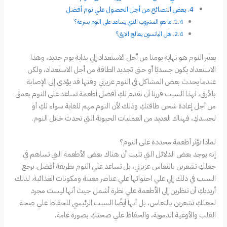
بعض النصائح من أجل الحصول علي نوم أفضل
ما هو المشروب الذي يساعد على النوم بسرعة؟
هل اليانسون يعالج الارق؟
يعتبر النوم هو نهاية يومنا من أجل الاستعداد إلي بداية يوم جديد، وهذا
الاستعداد يكون جسديًا أو حتى تجديد الطاقة من أجل الاستعداد، ولكن
عندما يحدث بعض المشاكل في النوم عزيزتي وقتها قد يؤدي إلى الإصابة
بالأرق، لهذا السبب قررنا أن نقدم لكِ أفضل أطعمة تساعد على النوم بعمق
من أجل إعادة شحن طاقتكِ وذلك لأن النوم مهم للغاية سواء لكِ أو
لجسدكِ، فهناك العديد من العمليات الحيوية التي تحدث خلال النوم.
لماذا تؤثر أطعمة محددة على النوم؟
إنه يوجد بعض الدلائل التي تثبت أن هناك بعض الأطعمة التي تساهم في
جعلكِ تشعرين بالنعاس عزيزتي، بل تساعد علي النوم بطريقة أفضل. يرجع
السبب في ذلك إلي علي احتوائها علي عناصر معينة ومكونات الغذائية. لذلك
أريديكِ أن تنظرين إلي الأطعمة علي نظرة أشمل حيث أنها ليست مجرد
لجعلكِ تشعرين بالنعاس، بل أنها أيضًا السبب الرئيسي للحفاظ علي صحة
القلب والأوعية الدموية، والحفاظ علي صحتكِ بصورة عامة.