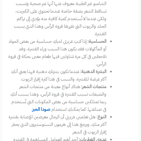
الشامبو غير الطبية معروف عنها أنها غير صحية وتسبب
تساقط الشعر بصفة خاصة عندما تحتوي على الكبريت،
ولكن عندما لا تُستخدم كمية كافية منه يؤدي إلى تراكم
الجلد والزيوت التي تفرزها فروة الرأس وهذا الذي يسبب
القشرة.
الحساسية:
إذا كنتِ عزيزتي لديكِ حساسية من بعض المواد
أو المأكولات فقد يكون هذا السبب وراء القشرة، وقد
تلاحظين في كل مرة تتناولين فيها طعام معين بحكة في فروة
الرأس.
البشرة الدهنية:
عندما تكون بشرتكِ دهنية فهذا يعني أنكِ
أكثر عرضة للقشرة، والسبب في هذا كثرة إفراز الزيوت.
منتجات الشعر:
هناك أنواع معينة من منتجات الشعر
والصبغات تسبب القشرة في فروة الرأس، وهذا بسبب أنكِ
ربما تمتلكين حساسية من بعض المكونات التي تُستخدم
في صناعتها. كما يمكنكِ استخدام
صودا الخبز
.
النوع:
هل تعلمين عزيزتي أن الرجال معرضين للإصابة بقشرة
أكثر منكِ، ويرجع هذا إلي هرمون التستوستيرون الذي يحفز
إفراز الزيوت في الشعر.
عدوى الفطريات:
أحد أهم العوامل المساهمة في القشرة