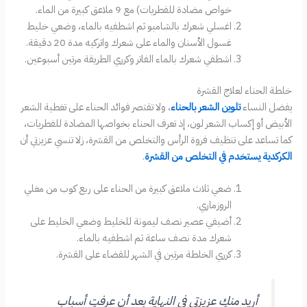
خواص مضادة للفطريات) مع 9 ملاعق كبيرة من الماء.
اغسلي شعرك بالشامبو ثم اشطفيه بالماء، وضعي خليط
غسول الأسنان والماء على شعرك واتركيه مدة 20 دقيقة.
اشطفي شعرك بالماء الفاتر وكرري الطريقة مرتين أسبوعين.
خلطة الحناء لعلاج القشرة
يفضل النساء
تلوين الشعر بالحناء
، ولا تقتصر فوائد الحناء على تغطية الشعر
الأبيض أو إكساب الشعر لون، إذ تعرف الحناء بخواصها المضادة للفطريات،
كما تساعد على تنظيف فروة الرأس والتخلص من القشرة، زلا تنسي عزيزتي أن
الكركدية يستخدم في التخلص من القشرة
.
ضعي ثلاث ملاعق كبيرة من الحناء على ربع كوب من مغلي
الروزماري.
أضيفي عصير نصف ليمونة للخليط وضعي الخليط على
شعرك مدة نصف ساعة ثم اشطفيه بالماء.
كرري الخلطة مرتين في الشهر للقضاء على القشرة.
أريد منكِ عزيزتي في النهاية بعد أن عرفتِ أسباب