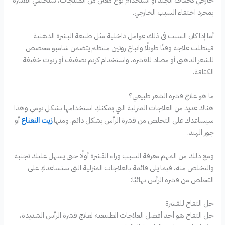
خارجي كجفاف الجلد أو استخدام نوع معين من المنتجات، ستختفي القشرة
بمجرد اختفاء السبب الخارجي.
أما إذا كان السبب في ذلك عوامل داخلية مثل طبيعة البشرة الدهنية
فيتطلب علاجه وقتًا طويلًا واتباع روتين منتظم يتضمن شامبو مخصص
للشعر الدهني أو مضاد للقشرة، واستخدام كريم تصفيف أو زيوت خفيفة
الكثافة.
ما هو علاج قشرة الشعر طبيعي؟
هناك عديد من العلاجات المنزلية التي يمكنكِ استخدامها بشكل يومي وهذا
سيساعدك على التخلص من قشرة الرأس بشكل دائم. ومنها
زيت النعناع
أو
جوز الهند.
ومع ذلك من المهم معرفة السبب وراء القشرة أولًا حتى يسهل عليك تجنبه
والتخلص منه، فيما يلي قائمة بالعلاجات المنزلية التي ستساعدكِ على
التخلص من قشرة الرأس نهائيًا:
خل التفاح للقشرة
خل التفاح هو أحد أفضل العلاجات الطبيعية لعلاج قشرة الرأس الشديدة،