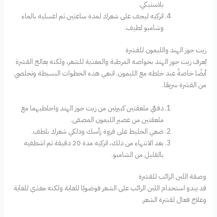
بلاستيكي.
اتركيه ليجف على شعرك لمدة ساعتين ثم اغسليه بالماء
وشامبو لطيف.
زيت جوز الهند والليمون للقشرة
يُعرف زيت جوز الهند بخواصه المرطبة والمغذية للشعر، ولكنه يعالج القشرة
أيضًا خاصةً عند خلطه مع الليمون. اتبعي هذه الخطوات البسيطة وتخلصي
من القشرة سريعًا.
دفئي ملعقتين كبيرتين من زيت جوز الهند واخلطيهما مع
ملعقتين من عصير الليمون المصفى.
ضعي الخليط على فروة رأسك ودلكي شعرك بلطف.
بعد الانتهاء من ذلك، اتركيه مدة 20 دقيقة ثم اشطفيه
بالقليل من الشامبو.
وصفة اللبن الرائب للقشرة
قد يبدو استخدام اللبن الرائب على الشعر فوضويًا للغاية ولكنه مغذي للغاية
وعلاج فعال لقشرة الشعر.