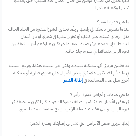
كنتِ تعانين من القشرة نوضح من خلال المقال أهم أسبابها حتى يمكنكِ
تجنبها وكيفية علاجها.
ما هي قشرة الشعر؟
عندما تشعرين بالحكة في رأسكِ وأيضًا تجدين قشورًا صغيرة من الجلد الجاف
مثل الرقائق تسقط على كتفكِ أو تعثرين عليها في شعركِ أو بين أسنان
المشط، فإن هذه عزيزتي قشرة الشعر والتي تكون عبارة عن أجزاء رقيقة من
فروة الرأس تتساقط في صورة جلد جاف.
قد تظنين عزيزتي أنها مشكلة بسيطة ولكن هي ليست هكذا، ويرجع السبب
في ذلك أنها قد تكون علامة في بعض الأحيان على عدوى فطرية أو مشكلة
أخرى مثل عدم المساعدة في
إطالة الشعر
.
ما هي علامات وأعراض قشرة الرأس؟
في بعض الأحيان قد تكونين مصابة بقشرة الشعر، ولكنها تكون ملتصقة في
فروة الرأس، وتظهر فقط عند حك الرأس، أو مع استخدام مشط ضيق.
إليكِ عزيزتي بعض الأعراض التي تشير إلى إصابتكِ بقشرة الشعر: