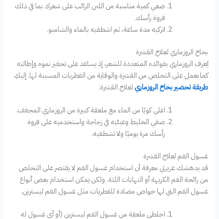
ضعي كمية مناسبة من اللبن الرائب على شعرك بما في ذلك
فروة رأسك.
اتركيه مدة ساعة، ثم اشطفيه بالماء والشامبو.
بخاخ الروزماري لعلاج القشرة
يُعرف الروزماري بفوائده المتعددة للشعر، إذ يساعد على تحفيز نموه وإطالته
كما يعمل على التخلص من القشرة والوقاية من الفطريات المسببة لها. إليكِ
طريقة تحضير بخاخ الروزماري
لعلاج القشرة:
اغلي كوبًا من الماء مع ملعقة كبيرة من الروزماري المجفف.
صفي الخليط وعبئيه في زجاجة واستخدميه على فروة
رأسك مرة يوميًا ولا تشطفيه.
غسول الفم لعلاج القشرة
قد يدهشك عزيزتي معرفة أن استخدام غسول الفم لا يقتصر على التخلص
من رائحة الفم الكريهة أو التهابات اللثة. ولكن يمكن استخدام بعض أنواع
غسول الفم التي لها خواص مضادة للفطريات مثل غسول الفم ليسترين.
اخلطي ملعقة من غسول الفم ليسترين (أو أي غسول له