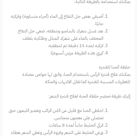
يمكنك استخدامه بالطريقة التالية:
أضيفي بعض خل التفاح إلى الماء (أجزاء متساوية) واتركيه
جانبًا.
بعد غسل شعرك بالشامبو وشطفه، ضعي خل التفاح
المخفف بالماء على شعرك المبلل وظلكيه بلطف.
اتركيه لمدة 15 دقيقة ثم اشطفيه.
كرري هذه الطريقة مرتين أسبوعيًا.
خلطة الحنا للقشرة
يمكنك علاج قشرة الرأس باستخدام الحنا، والتي لها خواص مضادة
للفطريات المسببة للقشرة كما تقلل الالتهاب والحكة.
إليكِ طريقة تحضير خلطة الحنة لعلاج قشرة الشعر:
اخلطي الحنا مع قليل من اللبن الرائب وعصير الليمون حتى
تحصلي على معجون متجانس.
اتركي الخليط جانباً لمدة 8 ساعات.
وزعي الخليط على الشعر وفروة الرأس وغطي الشعر بغطاء