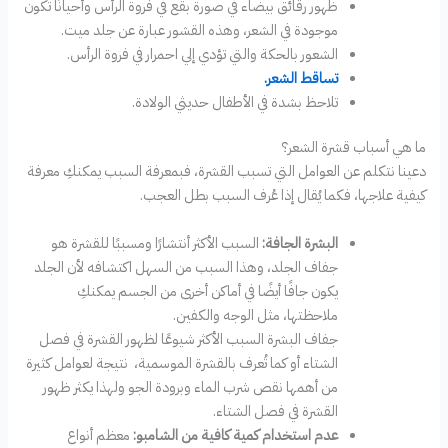
ظهور رقائق بيضاء في صورة بقع في فروة الرأس وأحيانًا تكون
موجودة في الشعر، وهذه القشور عبارة عن جلد ميت.
الشعور بالحكة والتي تؤدي إلي احمرار في فروة الرأس.
تساقط الشعر.
تلاحظ بشدة في الأطفال حديثي الولادة.
ما هي أسباب قشرة الشعر؟
دعينا نتكلم عن العوامل التي تسبب القشرة، فبمعرفة السبب يمكنكِ معرفة
كيفية علاجها، فكما يُقال إذا عُرف السبب بطل العجب.
البشرة الجافة:
السبب الأكثر أنتشارًا ومسببًا للقشرة هو
جفاف الجلد، وهذا السبب من السهل اكتشافه لأن الجلد
يكون جافًا أيضًا في أماكن أخرى من الجسم يمكنكِ
ملاحظتها، مثل الوجه والكفين.
جفاف البشرة السبب الأكثر شيوعًا لظهور القشرة في فصل
الشتاء أو كما تُعرف بالقشرة الموسمية، نتيجة لعوامل كثيرة
من أهمها نقص شرب الماء وبرودة الجو ولهذا يكثر ظهور
القشرة في فصل الشتاء.
عدم استخدام كمية كافية من الشامبو:
معظم أنواع