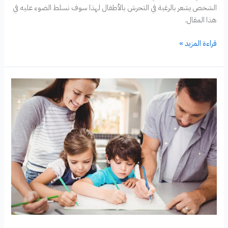
الشخص يشعر بالرغبة في التحرش بالأطفال لهذا سوف نسلط الضوء عليه في
هذا المقال.
ما
قراءة المزيد »
هي
البيدوفيليا
التي
يناقشها
مسلسل
لام
شمسية
في
رمضان
2025؟